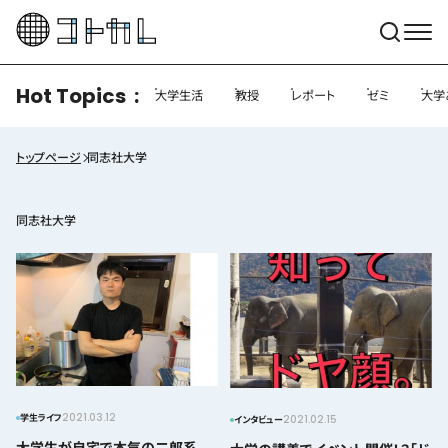
Hot Topics
大学生活
教授
レポート
ゼミ
大学
トップページ
同志社大学
同志社大学
2021.03.12
学生ライフ
2021.02.15
インタビュー
大学生が自宅で本気の二郎系