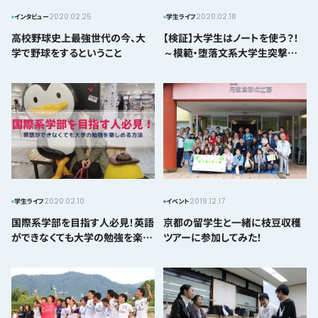
2020.02.25
2020.02.18
インタビュー
学生ライフ
高校野球史上最強世代の今、大
【検証】大学生はノートを使う？！
学で野球をするということ
～模範・堕落文系大学生突撃編
～
2020.02.10
2019.12.17
学生ライフ
イベント
国際系学部を目指す人必見！英語
京都の留学生と一緒に枝豆収穫
ができなくても大学の勉強を楽し
ツアーに参加してみた！
める方法