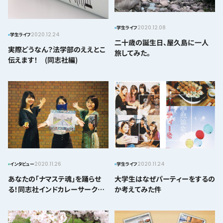
2020.12.08
学生ライフ
2020.12.24
学生ライフ
二十歳の誕生日、屋久島に一人
実際どうなん？法学部のええとこ
旅してみた。
伝えます！ (同志社編)
2020.11.26
2020.11.24
インタビュー
学生ライフ
あなたの「ナマステ魂」を踊らせ
大学生はなぜパーティーをするの
る！同志社インドカレーサークル
か考えてみた件
に潜入してみた