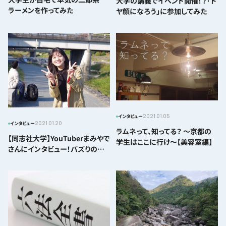
大学の講義でイベント開催！？「ド
ラーメンを作ってみた
ヤ顔になろう」に参加してみた
2021.01.05
インタビュー
2021.01.20
インタビュー
ラムネって、知ってる？ 〜京都の
【同志社大学】YouTuberまみやで
学生はここに行け〜【美容室編】
さんにインタビュー！バズりの秘
密と波瀾万丈の半生とは