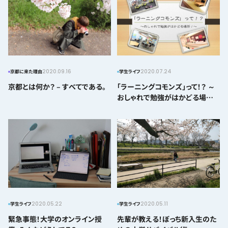
2020.09.16
2020.07.24
京都に来た理由
学生ライフ
京都とは何か？ – すべてである。
「ラーニングコモンズ」って！？ ～
おしゃれで勉強がはかどる場所！
～
2020.05.22
2020.05.11
学生ライフ
学生ライフ
緊急事態！大学のオンライン授
先輩が教える！ぼっち新入生のた