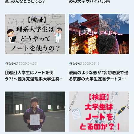
業、みんなどうしてる？
めの大学サバイバル術
2020.04.23
2020.03.15
学生ライフ
学生ライフ
【検証】大学生はノートを使
漫画のような恋が⁉妄想恋愛で巡
う？！〜優秀完璧理系大学生突撃
る京都の大学生定番デートス
編〜
ポット