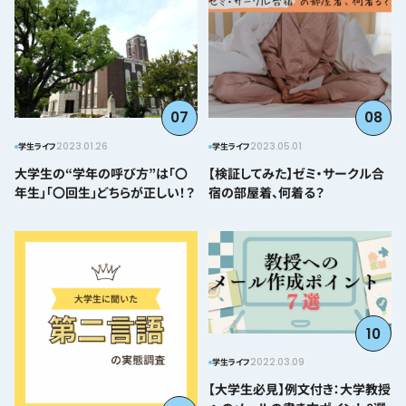
07
08
2023.01.26
2023.05.01
学生ライフ
学生ライフ
大学生の“学年の呼び方”は「〇
【検証してみた】ゼミ・サークル合
年生」「〇回生」どちらが正しい！？
宿の部屋着、何着る？
10
2022.03.09
学生ライフ
【大学生必見】例文付き：大学教授