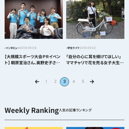
2019.09.04
2019.09.02
インタビュー
学生ライフ
【大規模スポーツ大会ＰＲイベン
「自分の心に耳を傾けてほしい」
ト】 朝原宣治さん、奥野史子さん
ママチャリで花を売る女子大生の
（ワールドマスターズゲームズ
想い
2021関西 大会アンバサダー）に
インタビュー
1
2
3
4
5
人気の記事ランキング