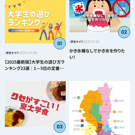
02
2021.10.25
学生ライフ
01
かき氷機なしでかき氷を作りた
2023.04.06
学生ライフ
い！
【2025最新版】大学生の遊び方ラ
ンキング23選｜1～5位の定番か
ら番外編まで紹介
03