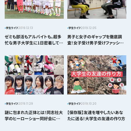
2019.12.13
2019.12.05
学生ライフ
学生ライフ
ゼミも部活もアルバイトも。超多
男子と女子のギャップを徹底調
忙な男子大学生に1日密着してみ
査！女子受け男子受けファッショ
た！
ン徹底討論
2019.11.29
2019.10.20
学生ライフ
学生ライフ
謎に包まれた正体とは！同志社大
【保存版】友達を増やしたいあな
学のヒーローショー同好会に潜
たに送る！大学生の友達の作り方
入してきた