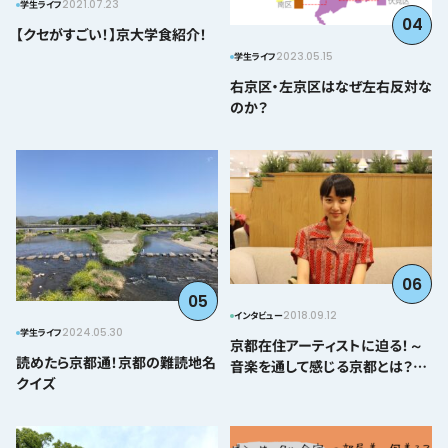
2021.07.23
学生ライフ
04
【クセがすごい！】京大学食紹介！
2023.05.15
学生ライフ
右京区・左京区はなぜ左右反対な
のか？
06
05
2018.09.12
インタビュー
2024.05.30
学生ライフ
京都在住アーティストに迫る！～
読めたら京都通！京都の難読地名
音楽を通して感じる京都とは？＠
クイズ
とみぃはなこ編～