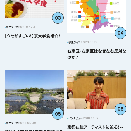
03
2021.07.23
学生ライフ
04
【クセがすごい！】京大学食紹介！
2023.05.15
学生ライフ
右京区・左京区はなぜ左右反対な
のか？
06
05
2018.09.12
インタビュー
2024.05.30
学生ライフ
京都在住アーティストに迫る！～