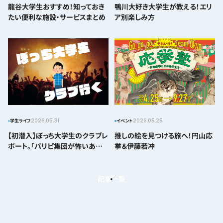
龍谷大学生おすすめ！知っておき
鴨川大好き大学生が教える！エリ
たい便利な施設・サービスまとめ
ア別楽しみ方
2026.05.31
2026.05.25
学生ライフ
イベント
【初潜入】ぼっち大学生のクラブレ
推しの絵を見つける旅へ！円山応
ポート。「パリピ集団が怖いあな
挙＆伊藤若冲
たへ贈る初体験記」
記事一覧