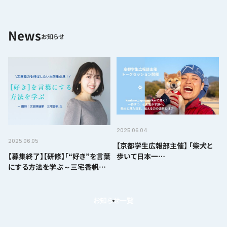
お知らせ
2025.06.04
2025.06.05
【京都学生広報部主催】 「柴犬と
【募集終了】【研修】「“好き”を言葉
歩いて日本一
にする方法を学ぶ～三宅香帆さ
周?!@kantaro_japanwalkerに
んによる文章講座
聞く！一歩ずつ、心を動かす旅へ。
柴犬と見た日本、伝える力の源泉
とは？
お知らせ一覧