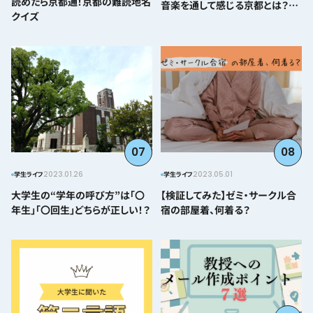
読めたら京都通！京都の難読地名
音楽を通して感じる京都とは？＠
クイズ
とみぃはなこ編～
07
08
2023.01.26
2023.05.01
学生ライフ
学生ライフ
大学生の“学年の呼び方”は「〇
【検証してみた】ゼミ・サークル合
年生」「〇回生」どちらが正しい！？
宿の部屋着、何着る？