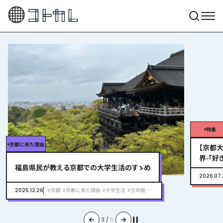
特集
京都に来た理由
【京都大
界-「
福島県民が教える京都での大学生活のすゝめ
ビュー！
2026.07.
#京都
#京都に来た理由
#大学生活
#立命館大学
#高校生に読んでほしい
2025.12.26
3
/
5