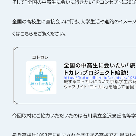
そして“全国の中高生に会いに行きたい”をコンセプトに201
全国の高校生に直接会いに行き、大学生活や進路のイメージ
くはこちらをご覧ください。
コトカレ
全国の中高生に会いたい「旅
トカレ」プロジェクト始動！
https://kotocollege.jp/archives/103
旅するコトカレについて京都学生広報
ウェブサイト「コトカレ」を通じて全
に京都の大学や学生生活の魅力を知
うために日々活動しています。設立4
える今、京都内の活動だけでなく「全
生に直接アプローチをし、より全国
生と接点を増やしたい」と考えるよう
今回取材にご協力いただいたのは石川県立金沢泉丘高等学
した。そこで今回私たちは「全国の中
いたい」をコンセプトに、京都を飛び
本全国の中高生を訪問する「旅するコ
プロジェクトを立ち上げました。進学
泉丘高校は1893年に創立された歴史ある高校です。県内ト