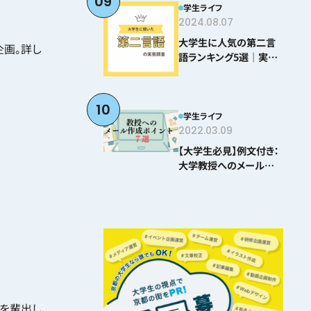
09
学生ライフ
2024.08.07
大学生に人気の第二言
画。詳し
語ランキング5選｜実際
に学んでわかった難易度
とおすすめポイント
10
学生ライフ
2022.03.09
【大学生必見】例文付き：
大学教授へのメールの
書き方ポイント8選
者を輩出し