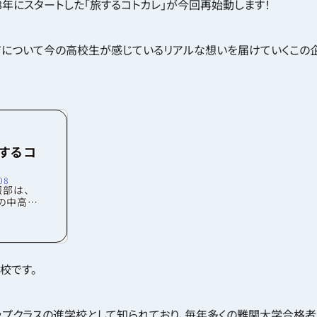
8年にスタートした「旅するコトカレ」が今回再始動します！
について今の高校生が感じているリアルな想いを届けていくこの企
するコ
08
部は、
国の中高生
ってもら
年目を迎
国の中高
の中高校
になりま
校です。
高生に会
出して日
トカレ」
の悩みや
ップクラスの進学校として知られており、毎年多くの難関大学合格