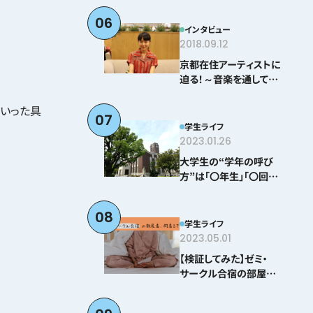
06
インタビュー
2018.09.12
京都在住アーティストに
迫る！～音楽を通して感
じる京都とは？＠とみぃ
はなこ編～
といった具
07
学生ライフ
2023.01.26
大学生の“学年の呼び
方”は「〇年生」「〇回生」
どちらが正しい！？
08
学生ライフ
2023.05.01
【検証してみた】ゼミ・
サークル合宿の部屋着、
何着る？