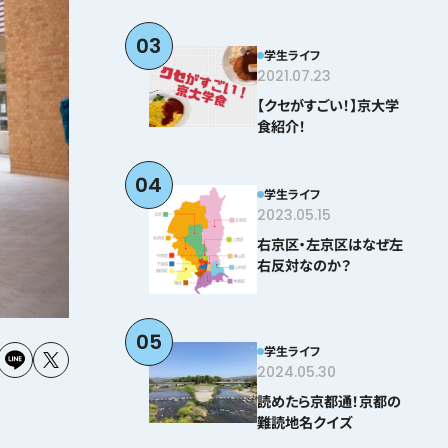
03
学生ライフ
2021.07.23
【クセがすごい！】京大学
食紹介！
04
学生ライフ
2023.05.15
右京区・左京区はなぜ左
右反対なのか？
05
学生ライフ
2024.05.30
読めたら京都通！京都の
難読地名クイズ