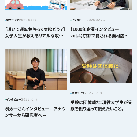
2026.03.10
2026.02.25
学生ライフ
インタビュー
【通いで運転免許って実際どう？】
【1000年企業インタビュー
女子大生が教えるリアルな攻略
vol.4】京都で愛される画材店～
方法！
有限会社画箋堂・山本社長にイン
タビュー～
2025.07.18
学生ライフ
2025.10.17
インタビュー
受験は団体戦だ！現役大学生が受
験を振り返って伝えたいこと。
桝太一さんインタビュー～アナウ
ンサーから研究者へ～