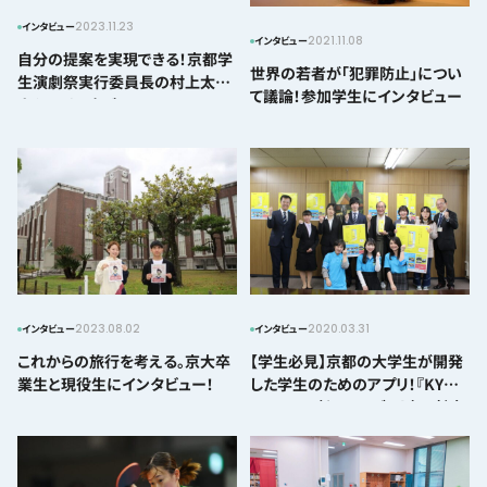
2023.11.23
インタビュー
2021.11.08
インタビュー
自分の提案を実現できる！京都学
世界の若者が「犯罪防止」につい
生演劇祭実行委員長の村上太基
て議論！参加学生にインタビュー
さんにインタビュー
2023.08.02
2020.03.31
インタビュー
インタビュー
これからの旅行を考える。京大卒
【学生必見】京都の大学生が開発
業生と現役生にインタビュー！
した学生のためのアプリ！『KYO
－DENT』（キョー・デント）の魅力
について聞いてきた！