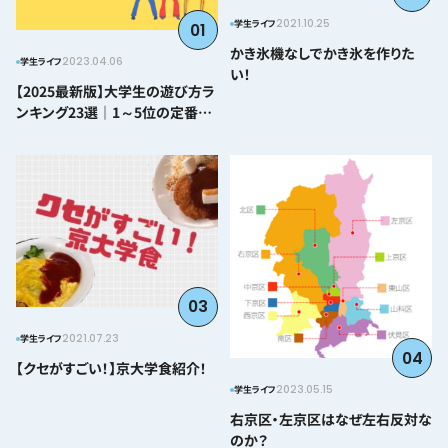
2021.10.25
学生ライフ
01
かき氷機なしでかき氷を作りた
2023.04.06
学生ライフ
い！
【2025最新版】大学生の遊び方ラ
ンキング23選｜1～5位の定番か
ら番外編まで紹介
03
2021.07.23
学生ライフ
04
【クセがすごい！】京大学食紹介！
2023.05.15
学生ライフ
右京区・左京区はなぜ左右反対な
のか？