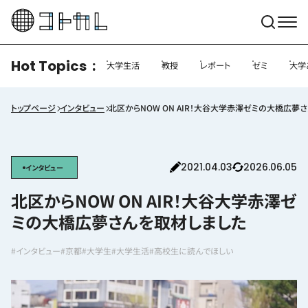
Hot Topics
大学生活
教授
レポート
ゼミ
大学
トップページ
インタビュー
北区からNOW ON AIR！大谷大学赤澤ゼミの大橋広夢
2021.04.03
2026.06.05
インタビュー
北区からNOW ON AIR！大谷大学赤澤ゼ
ミの大橋広夢さんを取材しました
#インタビュー
#京都
#大学生
#大学生活
#高校生に読んでほしい