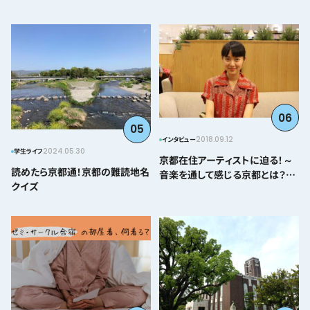
06
05
2018.09.12
インタビュー
2024.05.30
学生ライフ
京都在住アーティストに迫る！～
読めたら京都通！京都の難読地名
音楽を通して感じる京都とは？＠
クイズ
とみぃはなこ編～