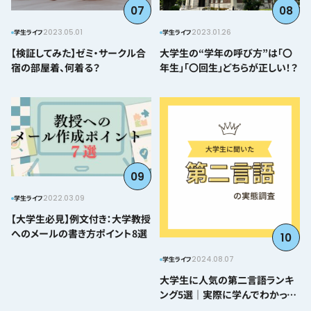
07
08
2023.05.01
2023.01.26
学生ライフ
学生ライフ
【検証してみた】ゼミ・サークル合
大学生の“学年の呼び方”は「〇
宿の部屋着、何着る？
年生」「〇回生」どちらが正しい！？
09
2022.03.09
学生ライフ
【大学生必見】例文付き：大学教授
へのメールの書き方ポイント8選
10
2024.08.07
学生ライフ
大学生に人気の第二言語ランキ
ング5選｜実際に学んでわかった
難易度とおすすめポイント