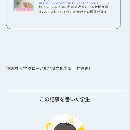
https://kotocollege.jp/archives/19733
皆さんこんにちは。私は最近家にいる時間が増
え、おしゃれをして外に出かけたい願望が強まって
います。まだまだ気軽に外には出かけられない状
況なので、せめておしゃれをしたい欲を満たすため
に、「セルフネイル」に挑戦してみようとしたのです
が……。いざやろうとすると、セルフネイルって分
からないことが多すぎる！そこで今回は、セルフネ
イル上級者の先輩に、初心者が気になるネイルの
あれこれを質問してみました！私と同じセルフネイ
ル初心者の皆さんも、この記事を読みながら、ぜ
ひ一緒に挑戦してみてください！始める前に気に
な...
（同志社大学 グローバル地域文化学部 西村彩恵）
この記事を書いた学生