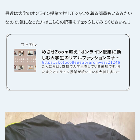
最近は大学のオンライン授業で推しＴシャツを着る部員もいるみたい
なので、気になった方はこちらの記事をチェックしてみてくださいね↓
コトカレ
めざせZoom映え！オンライン授業に勤
しむ大学生のリアルファッションスナッ
https://kotocollege.jp/archives/21246
プ
こんにちは、京都で大学生をしている米島です。ま
だまだオンライン授業が続いている大学も多いで
すよね。最初は不慣れで難しかったオンライン授
業も今では手慣れたものです。顔出しの授業だと
先生だけでなく多くの学生と顔を合わせることに
なりますよね。対面だった頃は寝坊してもスッピン
にマスクでなんとかなっていたのですが、家でマス
クだとおかしいので逆に仕事が増えた感覚です。
お家にいながらも画面の中ではイイ感じに映るよ
うに頑張っています。私はこんな感じ。特に心がけ
ているのは、①光が当たる方向を向く「光盛れ」の
恩恵...