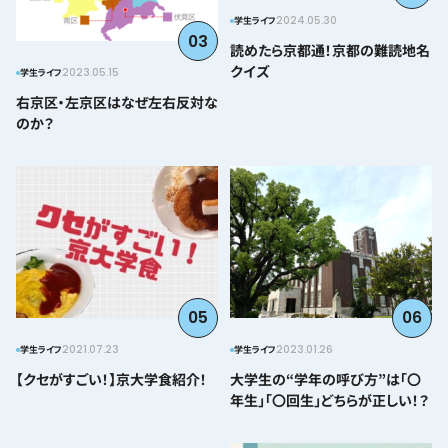
2024.05.30
学生ライフ
03
読めたら京都通！京都の難読地名
クイズ
2023.05.15
学生ライフ
右京区・左京区はなぜ左右反対な
のか？
05
06
2021.07.23
2023.01.26
学生ライフ
学生ライフ
【クセがすごい！】京大学食紹介！
大学生の“学年の呼び方”は「〇
年生」「〇回生」どちらが正しい！？