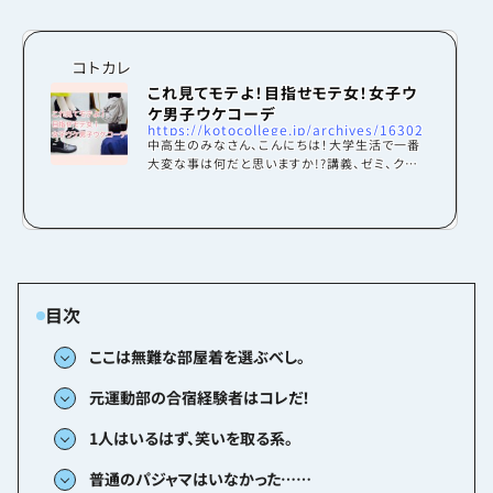
コトカレ
これ見てモテよ！目指せモテ女！女子ウ
ケ男子ウケコーデ
https://kotocollege.jp/archives/16302
中高生のみなさん、こんにちは！大学生活で一番
大変な事は何だと思いますか!?講義、ゼミ、クラブ
活動、サークル活動……人によってさまざまだと
思いますが、私が今、困っていることは「毎日の服
選び」です！高校までは制服があったので悩むこと
はなかったのですが、大学生になると毎日私服な
ので大変です！！毎朝寝坊しがちな私は、前日の夜
に翌日着る服を決めるようにしています。そこで今
回は、「現役女子大生のリアルな通学コーデ」のご
紹介と、男子と女子それぞれからの人気を調査し
てみました。「ボーイッシュ」「ガーリー」「ナチ...
ここは無難な部屋着を選ぶべし。
元運動部の合宿経験者はコレだ！
1人はいるはず、笑いを取る系。
普通のパジャマはいなかった……