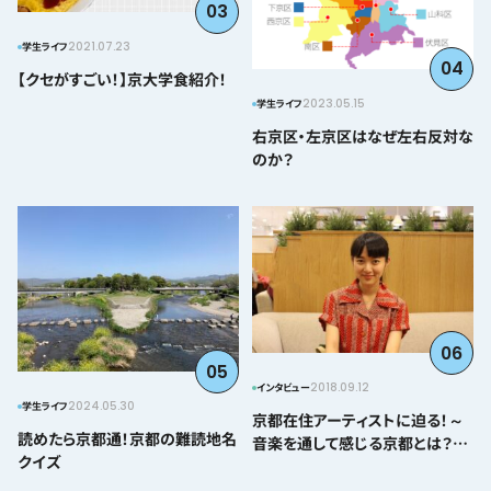
03
2021.07.23
学生ライフ
04
【クセがすごい！】京大学食紹介！
2023.05.15
学生ライフ
右京区・左京区はなぜ左右反対な
のか？
06
05
2018.09.12
インタビュー
2024.05.30
学生ライフ
京都在住アーティストに迫る！～
読めたら京都通！京都の難読地名
音楽を通して感じる京都とは？＠
クイズ
とみぃはなこ編～