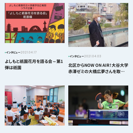
2021.04.17
インタビュー
2021.04.03
インタビュー
よしもと祇園花月を語る会～第1
北区からNOW ON AIR！大谷大学
弾は祇園
赤澤ゼミの大橋広夢さんを取材し
ました