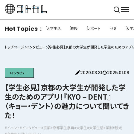
Hot Topics
大学生活
教授
レポート
ゼミ
大学
トップページ
インタビュー
【学生必見】京都の大学生が開発した学生のためのアプリ！『
2020.03.31
2025.01.08
インタビュー
【学生必見】京都の大学生が開発した学
生のためのアプリ！『KYO－DENT』
（キョー・デント）の魅力について聞いてき
た！
#イベント
#インタビュー
#京都
#京都学生祭典
#大学生
#大学生活
#学割
#観光
#高校生に読んでほしい