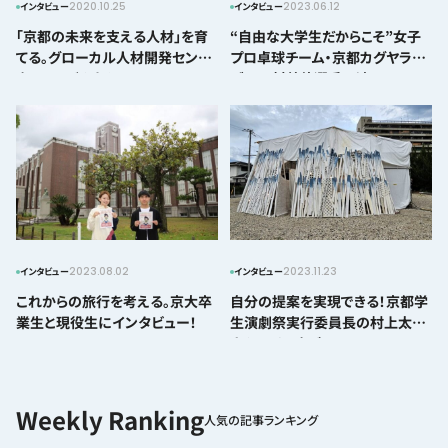
2020.10.25
2023.06.12
インタビュー
インタビュー
「京都の未来を支える人材」を育
“自由な大学生だからこそ”女子
てる。グローカル人材開発セン
プロ卓球チーム・京都カグヤライ
ターってどんなところ？
ズの田村美佳選手に迫る
2023.08.02
2023.11.23
インタビュー
インタビュー
これからの旅行を考える。京大卒
自分の提案を実現できる！京都学
業生と現役生にインタビュー！
生演劇祭実行委員長の村上太基
さんにインタビュー
人気の記事ランキング