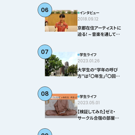
06
インタビュー
2018.09.12
京都在住アーティストに
迫る！～音楽を通して感
じる京都とは？＠とみぃ
はなこ編～
07
学生ライフ
2023.01.26
大学生の“学年の呼び
方”は「〇年生」「〇回生」
どちらが正しい！？
08
学生ライフ
2023.05.01
【検証してみた】ゼミ・
サークル合宿の部屋着、
何着る？