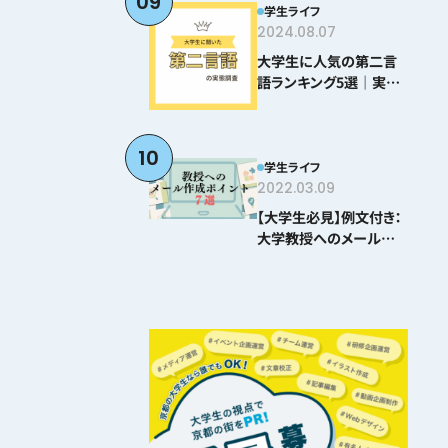
09
学生ライフ
2024.08.07
大学生に人気の第二言
語ランキング5選｜実際
に学んでわかった難易度
とおすすめポイント
10
学生ライフ
2022.03.09
【大学生必見】例文付き：
大学教授へのメールの
書き方ポイント8選