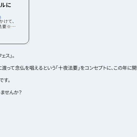
ドルに
3
かけて、
法要※」
にわたり
期間を短
」をコン
てきた慣
，表現し
ェス」。
たフェス
とアート
渡って念仏を唱えるという「十夜法要」をコンセプトに、この年に開
から、
もののコ
す。今回
です。
ませんか？