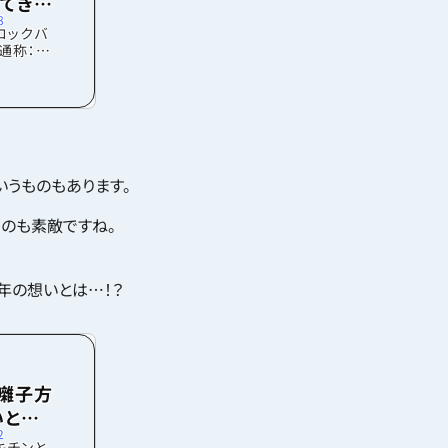
てき
8
ロックバ
通称：音
した。な
は阪急電
ーの制作
回は音
今回は
さんの華
介しま
いうものもあります。
リアルに
がらス
。今回は
のも素敵ですね。
年の想いとは…！？
生囃子方
いと
2
キチンと