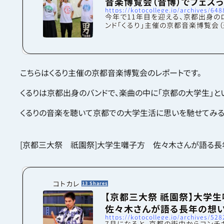
音楽博覧会（音博）でフェスっ
https://kotocollege.jp/archives/648
た。
今年で11年目を迎える、京都出身の
ンド「くるり」主催の京都音楽博覧会（
博）にコトカレメンバーで行って来ま
ぜなら今回、私たちコトカレメンバー
鉄とくるりのコラボ企画スタンプラリ
に協力させていただいたからです！前
博全体のレポートを紹介しましたが、
こちらはくるり主催の京都音楽博覧会のレポートです。
音博で潜入した舞台裏とくるりの皆
やかなステージの様子を少しだけ紹
くるりは京都出身のバンドで、楽曲の中に「京都の大学生」と
す！音博（全体レポート）はこちらから
潜入コトカレメンバー、わくわくしな
テージ脇の関係者の出入り口に到着
くるりの音楽を聴いて京都での大学生活に思いを馳せてみる
特別...
[京都三大祭 祇園祭]大学生囃子方 佐々木さんが語る長
コトカレ
13 Shares
【京都三大祭 祇園祭】大学
佐々木さんが語る長年の想
https://kotocollege.jp/archives/528
は…！？
7月になると、京都の街中からコンチ