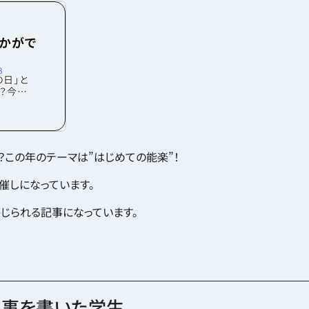
かがで
8
の日」と
？今回
美子さん
！ 和の
はいつか
前の平成
の9月に
？この年のテーマは”はじめての能楽”！
開催が決
ポーツの
催しになっています。
ます。
化プログ
。ま
じられる記事になっています。
記事を書いた学生