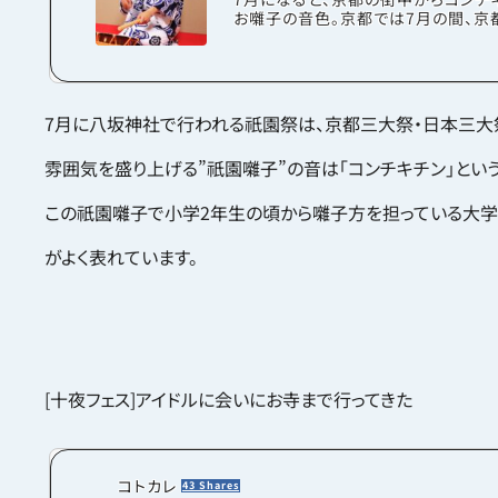
お囃子の音色。京都では7月の間、京
の一つであり、日本三大祭の一つに
れる「祇園祭」が行われます。そして、
りに欠かせないのが「祇園囃子」。ム
り上げてくれる囃子の音は、京都では
キチン」という表現で親しまれていま
7月に八坂神社で行われる祇園祭は、京都三大祭・日本三大
祭とは…？祇園祭は八坂神社の祭礼
そ1,100年まえに行われた疫病退散
雰囲気を盛り上げる”祇園囃子”の音は「コンチキチン」とい
御霊会が始まりとされ、7月の間に行
様々な行事や祭儀をまとめて祇園祭
います。前祭（さきまつり）と後祭（あ
この祇園囃子で小学2年生の頃から囃子方を担っている大学
に...
がよく表れています。
[十夜フェス]アイドルに会いにお寺まで行ってきた
コトカレ
43 Shares