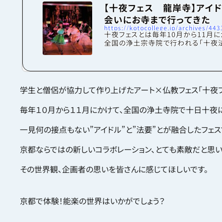
【十夜フェス 龍岸寺】アイ
会いにお寺まで行ってきた
https://kotocollege.jp/archives/443
十夜フェスとは毎年10月から11月に
全国の浄土宗寺院で行われる「十夜
という念仏会。※…元々は十日十夜
絶えず念仏を称える法要で、現在は
縮して行われている。その「十夜法要
セプトに「古来より脈々と受け継がれ
わしや，無形文化継承のあり方を，今
学生と僧侶が協力して作り上げたアート×仏教フェス「十夜フ
たい。」と考えた学生たちが作り上げ
が「十夜フェス」です。初年度は、仏教
毎年１０月から１１月にかけて、全国の浄土寺院で十日十夜に
の融合が十分ではなかったという反省
二年目の今回は、「仏教とアートその
ラボレーション」を目指したとのことで
一見何の接点もない”アイドル”と”法要”とが融合したフェス
は...
京都ならではの新しいコラボレーション、とても素敵だと思い
その世界観、企画者の思いを皆さんに感じてほしいです。
京都で体験！能楽の世界はいかがでしょう？