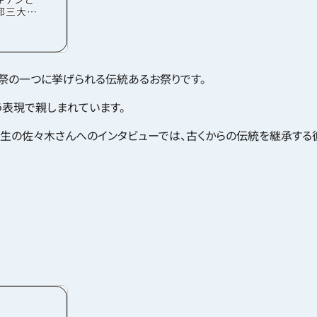
都三大祭
も挙げら
このお祭
ードを盛
「コンチ
す。祇園
祭の一つに挙げられる伝統あるお祭りです。
で、およ
のための
う表現で親しまれています。
われる
と呼んで
とまつり）
生の佐々木さんへのインタビューでは、古くからの伝統を継承する