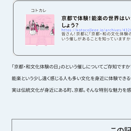
コトカレ
京都で体験！能楽の世界はい
しょう？
https://kotocollege.jp/archives/432
皆さん！京都に「京都・和の文化体験
いう催しがあることを知っていますか
は、京都市文化芸術企画課の吉岡久
と藤川沙也賀さんにお話を伺いました
文化体験の日って何？――この企画
ら始まったんですか？吉岡さん：3年
26年からです。きっかけは、この前年
「京都・和文化体験の日」のという催しについてご存知ですか
東京オリンピック・パラリンピックの
まったことですね。オリンピックはス
能楽という少し遠く感じる人も多い文化を身近に体験できる
祭典であると共に文化の祭典でもあり
「文化芸術都市・京都であるから、文
ラムをいち早くやらなければならない
実は伝統文化が身近にある町、京都。そんな特別な魅力を感
た、...
この