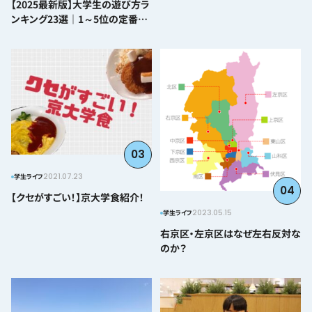
【2025最新版】大学生の遊び方ラ
ンキング23選｜1～5位の定番か
ら番外編まで紹介
03
2021.07.23
学生ライフ
04
【クセがすごい！】京大学食紹介！
2023.05.15
学生ライフ
右京区・左京区はなぜ左右反対な
のか？