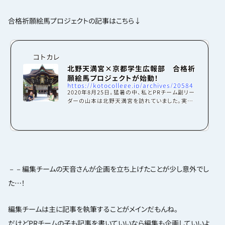
合格祈願絵馬プロジェクトの記事はこちら↓
コトカレ
北野天満宮×京都学生広報部 合格祈
願絵馬プロジェクトが始動！
https://kotocollege.jp/archives/20584
2020年8月25日。猛暑の中、私とPRチーム副リー
ダーの山本は北野天満宮を訪れていました。実
は、京都学生広報部の新たなプロジェクトが密か
に動きだしていたのです！（写真撮影時のみマスク
を外しています）合格祈願絵馬プロジェクトとは京
都学生広報部にとって初めての取り組み。その名
も、「コロナ禍でも京都の大学を目指し頑張る受
験生応援！ あなたの願いを奉納します！合格祈願
絵馬プロジェクト」。これまで京都の大学生活の魅
－－編集チームの天音さんが企画を立ち上げたことが少し意外でし
力を発信し続けてきた私たちの「受験生を応援し
たい！」という想いからこのプロジェクトは生まれ
た…！
ました...
編集チームは主に記事を執筆することがメインだもんね。
だけどPRチームの子も記事を書いていいなら編集も企画していいよ