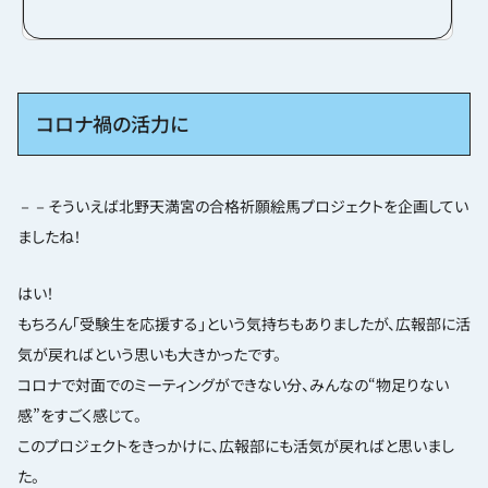
あの日からもう1年。初心を忘れないという意味も
込めて京都に来た理由、そして住んで分かった京
都の魅力を紹介していきたいと思います。田舎もん
と京都大学で、「新潟から来ました！」というとよく
こう聞かれます。「なんで京都来たん？」確かに
つっこみたくなりますよね。私は父親の仕事の都
コロナ禍の活力に
合で全国を転々とするいわゆる“転勤族”でした。
横浜や...
－－そういえば北野天満宮の合格祈願絵馬プロジェクトを企画してい
ましたね！
はい！
もちろん「受験生を応援する」という気持ちもありましたが、広報部に活
気が戻ればという思いも大きかったです。
コロナで対面でのミーティングができない分、みんなの“物足りない
感”をすごく感じて。
このプロジェクトをきっかけに、広報部にも活気が戻ればと思いまし
た。