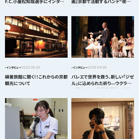
F.C.小屋松知哉選手にインタ
画】京都で活動するバンド“夜の
ビュー
本気ダンス”ベーシストマイケル
さんにインタビュー！！
2022.06.30
2025.04.05
インタビュー
インタビュー
綿善旅館に聞く！！これからの京都
バレエで世界を救う、新しい「ジゼ
観光について
ル」に込められた祈り―ウクライ
ナ国立バレエ芸術監督寺田宣弘
さんにインタビュー―