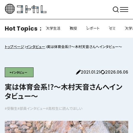
Hot Topics
大学生活
教授
レポート
ゼミ
大学
トップページ
インタビュー
実は体育会系!?〜木村天音さんへインタビュー〜
2021.01.21
2026.06.06
インタビュー
実は体育会系!?〜木村天音さんへイン
タビュー〜
#受験生
#部員インタビュー
#高校生に読んでほしい