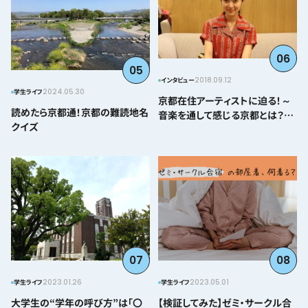
06
05
2018.09.12
インタビュー
2024.05.30
学生ライフ
京都在住アーティストに迫る！～
読めたら京都通！京都の難読地名
音楽を通して感じる京都とは？＠
クイズ
とみぃはなこ編～
07
08
2023.01.26
2023.05.01
学生ライフ
学生ライフ
大学生の“学年の呼び方”は「〇
【検証してみた】ゼミ・サークル合