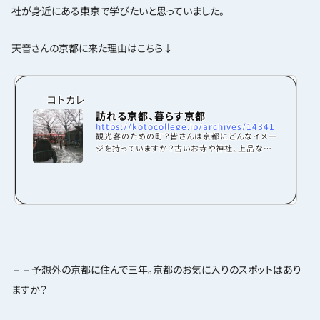
社が身近にある東京で学びたいと思っていました。
天音さんの京都に来た理由はこちら↓
コトカレ
訪れる京都、暮らす京都
https://kotocollege.jp/archives/14341
観光客のための町？皆さんは京都にどんなイメー
ジを持っていますか？古いお寺や神社、上品な和
食、きれいな着物など、日本の伝統や文化があふ
れた町。そして、そんな伝統や文化を一目見ようと
集まってくる観光客のための町だと思っていませ
んか？実は私自身、出身は広島県で、一年前に大
学進学のため京都にやってきました。京都に来た
ばかりの頃は、乗っているバスが立派な寺院の前
を通るたびに、その荘厳さに目を奪われ、バスの
窓に顔を近づけ景色を眺めたり 、バス停の名前を
見て、日本史に出てきたところだ！と興奮したり、
－－予想外の京都に住んで三年。京都のお気に入りのスポットはあり
一向に観...
ますか？