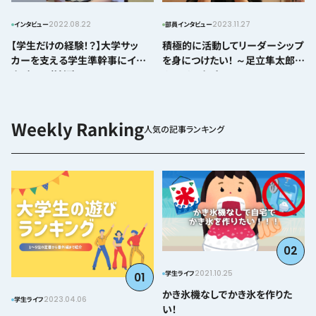
2022.08.22
2023.11.27
インタビュー
部員インタビュー
【学生だけの経験！？】大学サッ
積極的に活動してリーダーシップ
カーを支える学生準幹事にイン
を身につけたい！ ～足立隼太郎さ
タビュー（前編）
んにインタビュー～
人気の記事ランキング
02
2021.10.25
学生ライフ
01
かき氷機なしでかき氷を作りた
2023.04.06
学生ライフ
い！