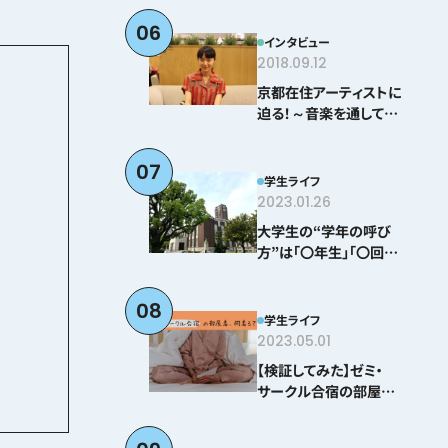
06
インタビュー
2018.09.12
京都在住アーティストに
迫る！～音楽を通して感
じる京都とは？＠とみぃ
はなこ編～
07
学生ライフ
2023.01.26
大学生の“学年の呼び
方”は「〇年生」「〇回生」
どちらが正しい！？
08
学生ライフ
2023.05.01
【検証してみた】ゼミ・
サークル合宿の部屋着、
何着る？