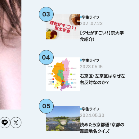
03
学生ライフ
2021.07.23
【クセがすごい！】京大学
食紹介！
04
学生ライフ
2023.05.15
右京区・左京区はなぜ左
右反対なのか？
05
学生ライフ
2024.05.30
読めたら京都通！京都の
難読地名クイズ