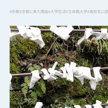
#京都
#京都に来た理由
#大学生活
#立命館大学
#高校生に