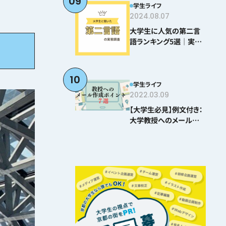
09
学生ライフ
2024.08.07
大学生に人気の第二言
語ランキング5選｜実際
に学んでわかった難易度
とおすすめポイント
10
学生ライフ
2022.03.09
【大学生必見】例文付き：
大学教授へのメールの
書き方ポイント8選