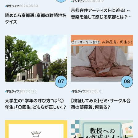
2018.09.12
インタビュー
2024.05.30
学生ライフ
京都在住アーティストに迫る！～
読めたら京都通！京都の難読地名
音楽を通して感じる京都とは？＠
クイズ
とみぃはなこ編～
07
08
2023.01.26
2023.05.01
学生ライフ
学生ライフ
大学生の“学年の呼び方”は「〇
【検証してみた】ゼミ・サークル合
年生」「〇回生」どちらが正しい！？
宿の部屋着、何着る？