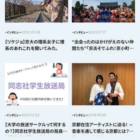
2022.03.28
2023.07.17
インタビュー
インタビュー
【リケジョ】京大の理系女子に理
“出会ったのはかけがえのない仲
系のあれこれを聞いてみた。
間たち”「京炎そでふれ！京小町」
にインタビューしてきた！
2022.12.22
2018.09.06
インタビュー
インタビュー
【大学の放送サークルって何する
京都在住アーティストに迫る！ ～
の？】同志社学生放送局の局員に
音楽を通して感じる京都とは？@
活動内容を聞いてきた！
十一／juuichi編～