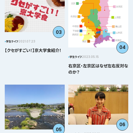
03
2021.07.23
学生ライフ
04
【クセがすごい！】京大学食紹介！
2023.05.15
学生ライフ
右京区・左京区はなぜ左右反対な
のか？
06
05