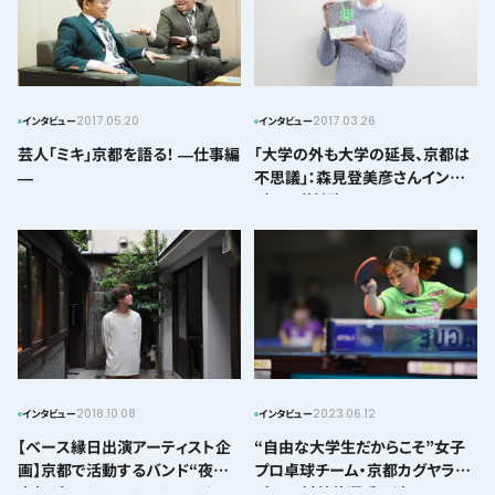
2017.05.20
2017.03.26
インタビュー
インタビュー
芸人「ミキ」京都を語る！ ―仕事編
「大学の外も大学の延長、京都は
―
不思議」：森見登美彦さんインタ
ビュー（前編）
2018.10.08
2023.06.12
インタビュー
インタビュー
【ベース縁日出演アーティスト企
“自由な大学生だからこそ”女子
画】京都で活動するバンド“夜の
プロ卓球チーム・京都カグヤライ
本気ダンス”ベーシストマイケル
ズの田村美佳選手に迫る