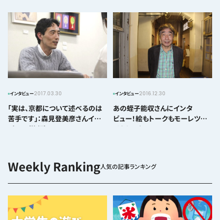
さんにインタビュー！！
2017.03.30
2016.12.30
インタビュー
インタビュー
「実は、京都について述べるのは
あの蛭子能収さんにインタ
苦手です」：森見登美彦さんインタ
ビュー！絵もトークもモーレツに
ビュー（後編）
イカしてた！！
人気の記事ランキング