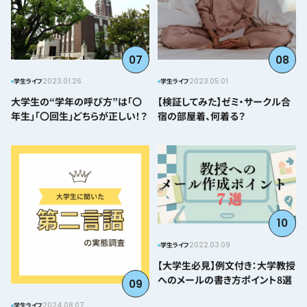
07
08
2023.01.26
2023.05.01
学生ライフ
学生ライフ
大学生の“学年の呼び方”は「〇
【検証してみた】ゼミ・サークル合
年生」「〇回生」どちらが正しい！？
宿の部屋着、何着る？
10
2022.03.09
学生ライフ
【大学生必見】例文付き：大学教授
へのメールの書き方ポイント8選
09
2024.08.07
学生ライフ