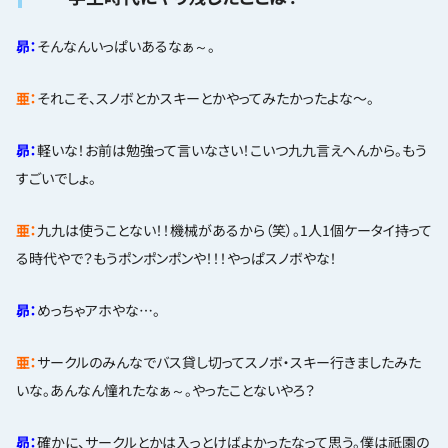
昴：
そんなんいっぱいあるなぁ～。
亜：
それこそ、スノボとかスキーとかやってみたかったよな〜。
昴：
軽いな！お前は勉強って言いなさい！こいつ九九言えへんから。もう
すごいでしょ。
亜：
九九は使うことない！！機械があるから（笑）。1人1個ケータイ持って
る時代やで？もうポンポンポンや！！！やっぱスノボやな！
昴：
めっちゃアホやな…。
亜：
サークルのみんなでバス貸し切ってスノボ・スキー行きましたみた
いな。あんなん憧れたなぁ～。やったことないやろ？
昴：
確かに、サークルとかは入っとけばよかったなって思う。僕は祇園の