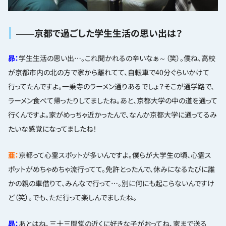
――京都で過ごした学生生活の思い出は？
昴：
学生生活の思い出…。これ聞かれるの辛いなぁ～（笑）。僕ね、高校
が京都市内の北の方で家から離れてて、自転車で40分ぐらいかけて
行ってたんですよ。一乗寺のラーメン通りあるでしょ？そこが通学路で、
ラーメン食べて帰ったりしてましたね。あと、京都大学の中の道を通って
行くんですよ。家がめっちゃ近かったんで、なんか京都大学に通ってるみ
たいな感覚になってましたね！
亜：
京都って心霊スポットが多いんですよ。僕らが大学生の頃、心霊ス
ポットがめちゃめちゃ流行ってて。免許とったんで、休みになるたびに誰
かの親の車借りて、みんなで行って…。別に何にも起こらないんですけ
ど（笑）。でも、ただ行って楽しんでましたね。
昴：
あとはね、三十三間堂の近くに好きな子がおってね、家まで送る