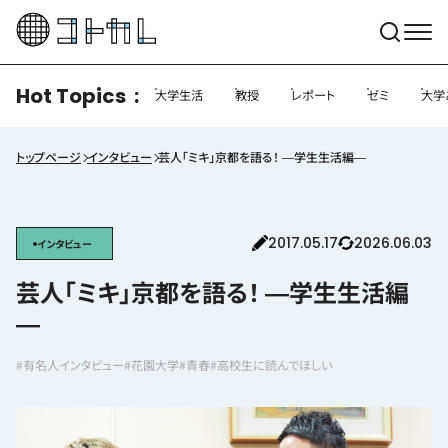
Hot Topics
大学生活
教授
レポート
ゼミ
大学
トップページ
インタビュー
芸人「ミキ」京都を語る！ ―学生生活編―
2017.05.17
2026.06.03
インタビュー
芸人「ミキ」京都を語る！ ―学生生活編
―
#有名人インタビュー
#花園大学
#青春
#高校生に読んでほしい