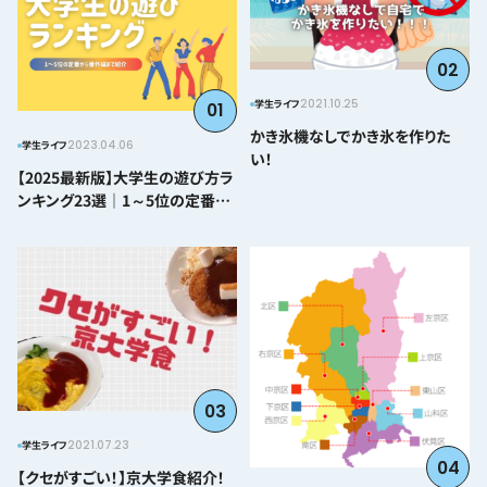
02
2021.10.25
学生ライフ
01
かき氷機なしでかき氷を作りた
2023.04.06
学生ライフ
い！
【2025最新版】大学生の遊び方ラ
ンキング23選｜1～5位の定番か
ら番外編まで紹介
03
2021.07.23
学生ライフ
04
【クセがすごい！】京大学食紹介！