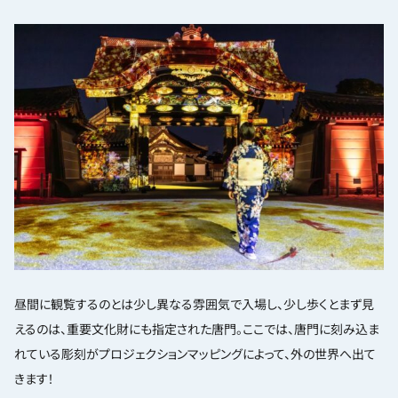
昼間に観覧するのとは少し異なる雰囲気で入場し、少し歩くとまず見
えるのは、重要文化財にも指定された唐門。ここでは、唐門に刻み込ま
れている彫刻がプロジェクションマッピングによって、外の世界へ出て
きます！