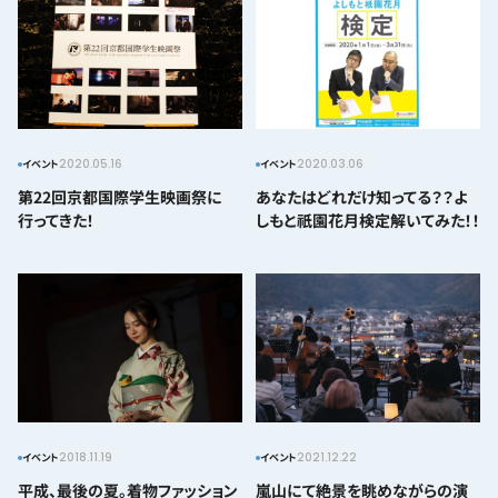
2020.05.16
2020.03.06
イベント
イベント
第22回京都国際学生映画祭に
あなたはどれだけ知ってる？？よ
行ってきた！
しもと祇園花月検定解いてみた！！
2018.11.19
2021.12.22
イベント
イベント
平成、最後の夏。着物ファッション
嵐山にて絶景を眺めながらの演