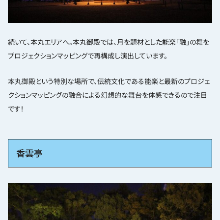
続いて、本丸エリアへ。本丸御殿では、月を題材とした能楽「融」の舞を
プロジェクションマッピングで再構成し演出しています。
本丸御殿という特別な場所で、伝統文化である能楽と最新のプロジェ
クションマッピングの融合による幻想的な舞台を体感できるので注目
です！
香雲亭