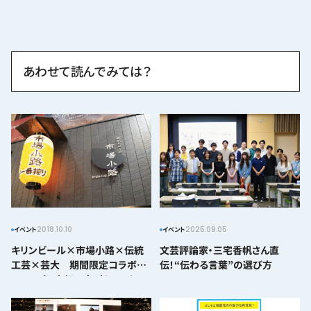
あわせて読んでみては？
2018.10.10
2025.09.05
イベント
イベント
キリンビール×市場小路×伝統
文芸評論家・三宅香帆さん直
工芸×芸大 期間限定コラボ
伝！“伝わる言葉”の選び方
ショップで京都の食がもっとおい
しくなる！