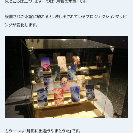
見どころは二つ、まず一つは「月響の水盤」です。
設置された水盤に触れると、映し出されているプロジェクションマッピ
ングが変化します。
もう一つは「月影に出逢うやまとうた」です。