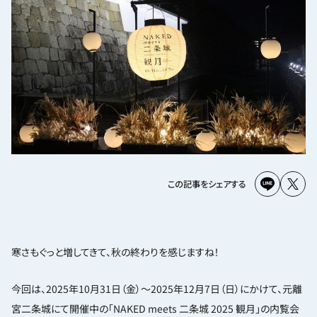
この記事をシェアする
寒さもぐっと増してきて、秋の終わりを感じますね！
今回は、2025年10月31日（金）〜2025年12月7日（日）にかけて、元離
宮二条城にて開催中の「NAKED meets 二条城 2025 観月」の内覧会