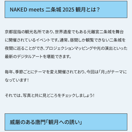
NAKED meets 二条城 2025 観月とは？
京都屈指の観光名所であり、世界遺産でもある元離宮二条城を舞台
に開催されているイベントです。通常、昼間しか観覧できない二条城を
夜間に巡ることができ、プロジェクションマッピングや光の演出といった
最新のデジタルアートを堪能できます。
毎年、季節ごとにテーマを変え開催されており、今回は「月」がテーマに
なっています！
それでは、写真と共に見どころをチェックしましょう！
威厳のある唐門「観月への誘い」