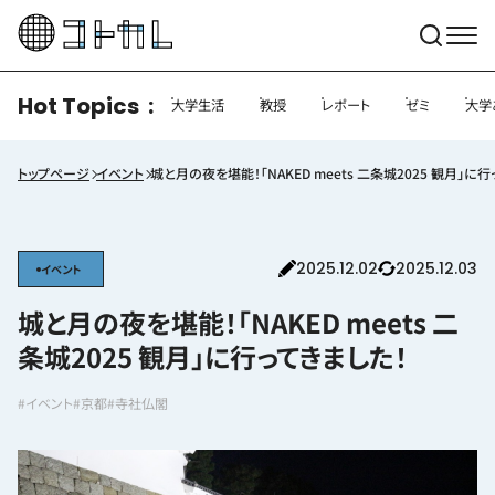
Hot Topics
大学生活
教授
レポート
ゼミ
大学
トップページ
イベント
城と月の夜を堪能！「NAKED meets 二条城2025 観月」に
2025.12.02
2025.12.03
イベント
城と月の夜を堪能！「NAKED meets 二
条城2025 観月」に行ってきました！
#イベント
#京都
#寺社仏閣