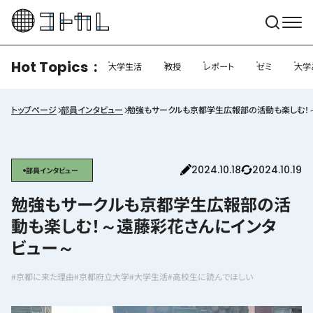
Hot Topics
大学生活
教授
レポート
ゼミ
大学
トップページ
部員インタビュー
勉強もサークルも京都学生広報部の活動も楽しむ！
2024.10.18
2024.10.19
部員インタビュー
勉強もサークルも京都学生広報部の活
動も楽しむ！～遠藤彩花さんにインタ
ビュー～
#京都に来た理由
#京都府立大学
#大学生活
#高校生に読んでほしい