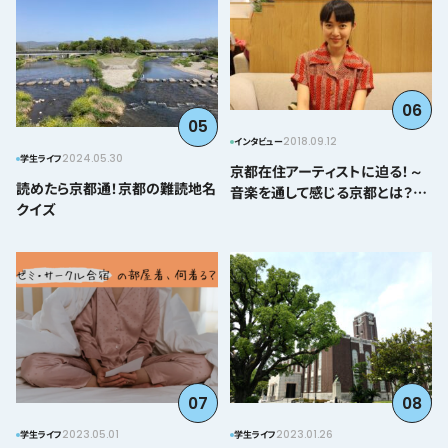
06
05
2018.09.12
インタビュー
2024.05.30
学生ライフ
京都在住アーティストに迫る！～
読めたら京都通！京都の難読地名
音楽を通して感じる京都とは？＠
クイズ
とみぃはなこ編～
07
08
2023.05.01
2023.01.26
学生ライフ
学生ライフ