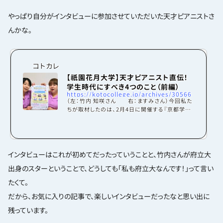
やっぱり自分がインタビューに参加させていただいた天才ピアニストさ
んかな。
コトカレ
【祇園花月大学】天才ピアニスト直伝！
学生時代にすべき4つのこと（前編）
https://kotocollege.jp/archives/30566
（左：竹内 知咲さん 右：ますみさん）今回私た
ちが取材したのは、2月4日に開催する『京都学生
広報部presents 祇園花月大学〜OB・OGが
帰ってきた！？ホームカミングデー2024〜』に出演
される天才ピアニストのお二人。このイベントで
は、天才ピアニストのお二人をはじめとした豪華
な芸人さんが出演し、ネタを披露してくださるだ
インタビューはこれが初めてだったっていうことと、竹内さんが府立大
けではなく、大学生のぶっちゃけお悩み相談や京
出身のスターということで、どうしても「私も府立大なんです！」って言い
都の大学のサークルと芸人さんのコラボなど、こ
こでしか見られないコーナーがたくさん！ぜひ会
たくて。
場で熱気あふれる公演を楽しんでください！（詳細
は記事の最後...
だから、お気に入りの記事で、楽しいインタビューだったなと思い出に
残っています。