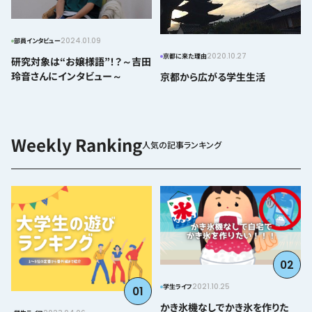
2024.01.09
部員インタビュー
2020.10.27
京都に来た理由
研究対象は“お嬢様語”！？～吉田
玲音さんにインタビュー～
京都から広がる学生生活
人気の記事ランキング
02
2021.10.25
学生ライフ
01
かき氷機なしでかき氷を作りた