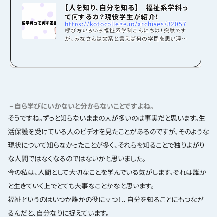
【人を知り、自分を知る】 福祉系学科っ
て何するの？現役学生が紹介！
https://kotocollege.jp/archives/32057
呼び方いろいろ福祉系学科こんにちは！突然です
が、みなさんは文系と言えば何の学問を思い浮か
べますか？文学？法学？それとも経済学でしょう
か？今回この記事で紹介するのは、このどれでも
ない少しマイナーな学問である福祉学です。大学
では福祉系学科として社会学部に入っていること
が多いです。この福祉系学科、学べることはほぼ
同じですが、大学によって名称が少しずつ違いま
す。筆者が現在所属しているのは、京都府立大学
公共政策学部福祉社会学科です。(名前が長いで
－自ら学びにいかないと分からないことですよね。
すね……)。筆者の併願先だけで言えば、立命館大
そうですね。ずっと知らないままの人が多いのは事実だと思います。生
学なら 産業社...
活保護を受けている人のビデオを見たことがあるのですが、そのような
現状について知らなかったことが多く、それらを知ることで独りよがり
な人間ではなくなるのではないかと思いました。
今の私は、人間として大切なことを学んでいる気がします。それは誰か
と生きていく上でとても大事なことかなと思います。
福祉というのはいつか誰かの役に立つし、自分を知ることにもつなが
るんだと、自分なりに捉えています。