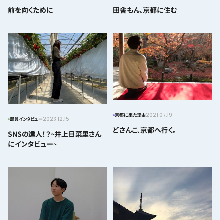
前を向くために
田舎もん、京都に住む
2021.07.19
京都に来た理由
2023.12.15
部員インタビュー
どさんこ、京都へ行く。
SNSの達人！？~井上日菜里さん
にインタビュー~