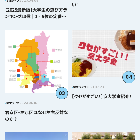
2023.04.06
学生ライフ
い！
【2025最新版】大学生の遊び方ラ
ンキング23選｜1～5位の定番か
ら番外編まで紹介
04
2021.07.23
学生ライフ
03
【クセがすごい！】京大学食紹介！
2023.05.15
学生ライフ
右京区・左京区はなぜ左右反対な
のか？