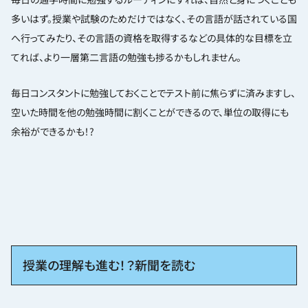
において英検準１級は進路の視野を広げてくれ
る...
多いはず。授業や試験のためだけではなく、その言語が話されている国
へ行ってみたり、その言語の資格を取得するなどの具体的な目標を立
てれば、より一層第二言語の勉強も捗るかもしれません。
毎日コンスタントに勉強しておくことでテスト前に焦らずに済みますし、
空いた時間を他の勉強時間に割くことができるので、単位の取得にも
余裕ができるかも！?
授業の理解も進む！？新聞を読む