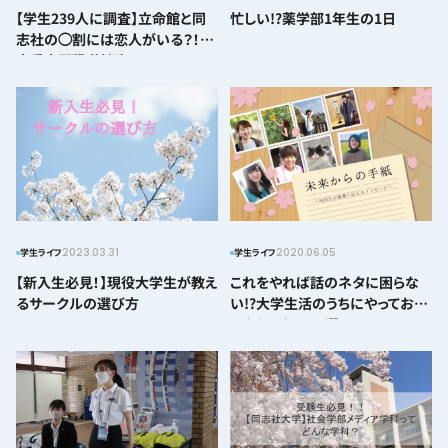
【学生239人に調査】立命館と同
忙しい!?薬学部1年生の1日
志社の◯割には恋人がいる？！｜
恋愛立同戦（前編）
2023.03.31
2020.06.05
学生ライフ
学生ライフ
【新入生必見！】現役大学生が教え
これをやれば話のネタに困らな
るサークルの選び方
い!?大学生活のうちにやっておい
てよかったこと3選！