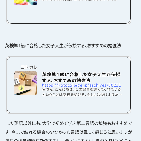
お家時間が増えている今、苦手な英語を克服して
みませんか！？少しでもそんな人たちのお役に立
てば！と思い、国際系の大学に通う私がおススメ
する英語勉強法について紹介します！①日本語力
をつける英語の勉強法を紹介するのになぜ日本
語！？と思われた方も多いのではないでしょうか。
なぜ日本語の勉強をするのか。外国の方に何か聞
かれて、とっさにこの単語はどう答えたらよいの
英検準1級に合格した女子大生が伝授する、おすすめの勉強法
かわからない時ってありませんか？？そんな時に
必要なのは、...
コトカレ
英検準１級に合格した女子大生が伝授
する、おすすめの勉強法
https://kotocollege.jp/archives/30211
皆さん、こんにちは。この記事を読んでくれている
ということは英検を受ける、もしくは受けようか
迷っているのではないでしょうか??特に高校生の
皆さんにとっては、英検準１級を取得していると有
利かと思います！！現在では、個別試験や大学入学
共通テストでの英語の試験が免除されたり、加算
されたり、満点換算してくれたりする大学も多いよ
また英語以外にも、大学で初めて学ぶ第二言語の勉強もおすすめで
うです。また、国際系などの英語に特化している学
す！今まで触れる機会の少なかった言語は難しく感じると思いますが、
部では、出願条件が英検準１級以上になっている
場合もあります。このことからも、やはり大学受験
毎日の通学時間に勉強するルーティンにすれば、自然と身につくことも