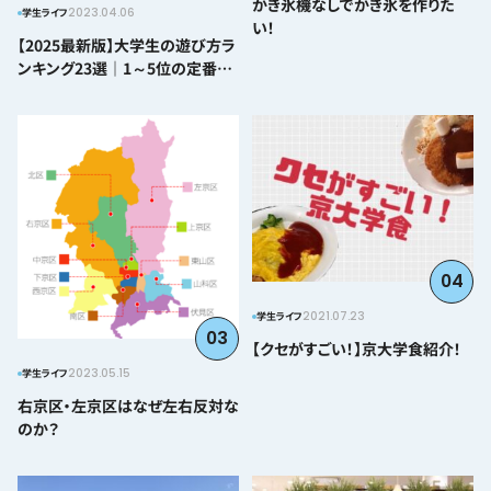
かき氷機なしでかき氷を作りた
2023.04.06
学生ライフ
い！
【2025最新版】大学生の遊び方ラ
ンキング23選｜1～5位の定番か
ら番外編まで紹介
04
2021.07.23
学生ライフ
03
【クセがすごい！】京大学食紹介！
2023.05.15
学生ライフ
右京区・左京区はなぜ左右反対な
のか？