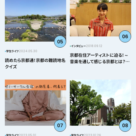
06
05
2018.09.12
インタビュー
2024.05.30
学生ライフ
京都在住アーティストに迫る！～
読めたら京都通！京都の難読地名
音楽を通して感じる京都とは？＠
クイズ
とみぃはなこ編～
07
08
2023.05.01
2023.01.26
学生ライフ
学生ライフ