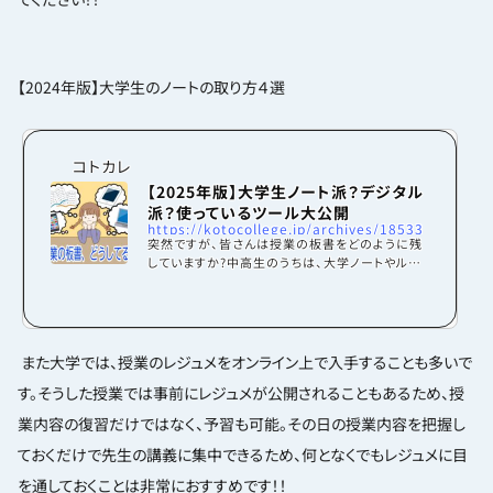
【
2024
年版】大学生のノートの取り方４選
コトカレ
【2025年版】大学生ノート派？デジタル
派？使っているツール大公開
https://kotocollege.jp/archives/18533
突然ですが、皆さんは授業の板書をどのように残
していますか?中高生のうちは、大学ノートやルー
ズリーフに手書きしていた人がほとんどだと思い
ます。しかし！大学生になると、ノートの取り方は人
それぞれ！パソコンやタブレットの持ち込みが許さ
れる授業も多く、自分はどのように板書をとろう
か迷っちゃいますよね……。ちなみに京都学生広
また大学では、授業のレジュメをオンライン上で入手することも多いで
報部員に聞いてみた、板書の取り方アンケートは
す。そうした授業では事前にレジュメが公開されることもあるため、授
こんな感じ！この結果を踏まえつつ今回は4種類
の板書の取り方と、実際にその方法を使っている
業内容の復習だけではなく、予習も可能。その日の授業内容を把握し
部員から聞いた各方法のメリット・デメリットを紹
介して...
ておくだけで先生の講義に集中できるため、何となくでもレジュメに目
を通しておくことは非常におすすめです！！