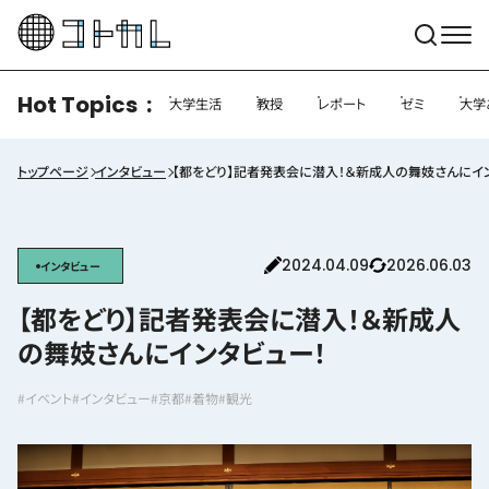
Hot Topics
大学生活
教授
レポート
ゼミ
大学
トップページ
インタビュー
【都をどり】記者発表会に潜入！＆新成人の舞妓さんにイ
2024.04.09
2026.06.03
インタビュー
【都をどり】記者発表会に潜入！＆新成人
の舞妓さんにインタビュー！
#イベント
#インタビュー
#京都
#着物
#観光