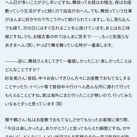
へん日が多いことが少し辛いどすね。舞妓ってお昼はお稽古、夜はお座
敷っていう生活がずっと続くので自由がおへん。でも、舞妓っていう仕事
がほんまに好きやので今こうやって続けられていますし、もし落ち込ん
でも寝て、次の日にはすぐ忘れることを心掛けています。あとはお三味
線どすね。うち、お稽古事の中でほんまに苦手で……。もっと気張らな
あきまへん（笑）。やっぱり舞を舞っている時が一番楽しおす。
―――逆に、舞妓さんをしてきて一番嬉しかったこと・楽しかったことは
どんなことですか？
紗友美さん：普段、中々お会いできひん方々にお座敷でおもてなしする
ことやったり、イベント等で普段中々行けへん色んな所に連れて行って
もらえることどすね。実は海外にまだ行ったことが無いので、行ってみた
いなぁとずっと思っています（笑）
櫻千鶴さん：私はお座敷でおもてなしさせてもらったお客様に帰り際、
「今日は楽しかったよ。ありがとう！」と言ってもらえた瞬間どすね。せや
さかいに、どんなにしんどい状況でもお客様のその一言で気持ちが吹