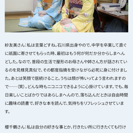
紗友美さん：私は言葉どすね。石川県出身やので、中学を卒業して直ぐ
に祇園に寄させてもらった時、最初はもう何が何だか分からしまへん
どした。なので、普段の生活で屋形のお母さんや姉さん方が話されてい
るのを見様見真似で、その都度指摘を受けながら必死に身に付けまし
た。あとは笑顔で居続けること。うちは顔が怖いってよう言われますの
で……（笑）。どんな時もニコニコできるように心掛けています。でも、毎
日楽しいことばかりではあらしまへんので、落ち込んだときは自由時間
に趣味の読書で、好きな本を読んで、気持ちをリフレッシュさせていま
す。
櫻千鶴さん：私は自分の好きな事とか、行きたい所に行きたくても行け