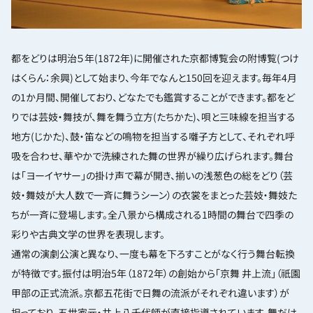
都をどりは明治５年(1872年)に開催された京都博覧会の附博覧(つけ
はくらん：余興)として始まり、今年でなんと150回を迎えます。毎年4月
の1か月間、開催しており、どなたでも鑑賞することができます。都をど
りでは芸妓・舞技が、舞を舞う立方(たちかた)、唄と三味線を担当する
地方(じかた)、鼓・笛などの鳴物を担当する囃子方として、それぞれ呼
吸を合わせ、華やかで洗練された舞の世界が繰り広げられます。舞台
は「ヨーイヤサー」の掛け声で幕が開き、揃いの浅葱色の総をどり（芸
妓・舞妓が大人数で一斉に舞うシーン）の衣裳をまとった芸妓・舞妓た
ちが一斉に登場します。全八景から構成される1時間の舞台で四季の
彩りや古典文学の世界を表現します。
通常の演劇公演と異なり、一度も幕を下ろすことがなく行う舞台転換
が特徴です。振付は明治5年（1872年）の創始から「京舞 井上流」（祇園
甲部の正式流派。京都五花街で日舞の流派がそれぞれ違います）が
担っており、五世家元・井上八千代師が直接指導されています。舞だけ