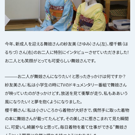
今年、新成人を迎える舞妓さんの紗友美（さゆみ）さん(左)、櫻千鶴（は
るちづ）さん(右)のお二人に特別にインタビューさせていただきました！
お二人とも笑顔がとっても可愛らしい舞妓さんです。
―――お二人が舞妓さんになりたい！と思ったきっかけは何ですか？
紗友美さん：私は小学生の時にTVのドキュメンタリー番組で舞妓さん
が映っていたのがきっかけどす。放送を見て衝撃が走り、私もああいう
風になりたい！と夢を抱くようになりました。
櫻千鶴さん：私は小さいころから着物が大好きで、偶然手に取った着物
の本に舞妓さんが載ってたんどす。その美しさに惹きこまれて見た瞬間
に、可愛いし綺麗やなと思って。毎日着物を着て仕事ができる“舞妓さ