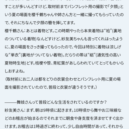
すことが多いんどすけど、取材前までパンフレット用の撮影で「夕顔」と
いう夏の場面を櫻千鶴ちゃんや姉さん方と一緒に撮ってもらっていたの
で、それにちなんで夕顔の簪を挿してます。
櫻千鶴さん：あとは着物どす。この時期やったら本来着物は“袷”(裏地
のついている着物)なんどすけど、紗友美ちゃんも言ってくれはったよう
に、夏の場面をさっき撮ってもらったので、今回は特別に着物は涼しげ
な“単衣”(裏地がついてない着物)。だらりの帯は“絽”(通気性の高い
夏物時生地)どす。桔梗や笹、青紅葉があしらわれていてとってもかいら
しおすよね。
（取材前にお二人は都をどりの衣裳合わせとパンフレット用に夏の場
面を撮影されていたので、普段と衣裳が違うそうです。）
―――舞妓さんって普段どんな生活をされているのですか？
紗友美さん：まず、朝は9時頃に起きます。10時頃から舞やお三味線な
どのお稽古が始まるのでそれまでに朝食や身支度を済ませてすぐ出か
けます。お稽古は1時過ぎに終わって、少し自由時間があって、それから