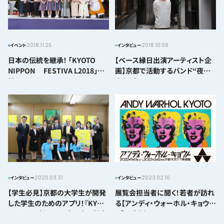
2018.11.25
2018.10.08
イベント
インタビュー
日本の伝統を継承！ 「KYOTO
【ベース縁日出演アーティスト企
NIPPON FESTIVA L2018」を
画】京都で活動するバンド“夜の
訪れてみた！
本気ダンス”ベーシストマイケル
さんにインタビュー！！
2020.03.31
2023.02.10
インタビュー
インタビュー
【学生必見】京都の大学生が開発
展覧会担当者に聞く！若者が訪れ
した学生のためのアプリ！『KYO
る【アンディ・ウォーホル・キョウ
－DENT』（キョー・デント）の魅力
ト】の裏側
について聞いてきた！