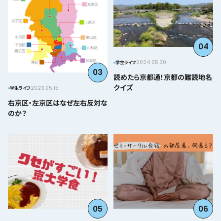
04
2024.05.30
学生ライフ
03
読めたら京都通！京都の難読地名
クイズ
2023.05.15
学生ライフ
右京区・左京区はなぜ左右反対な
のか？
05
06