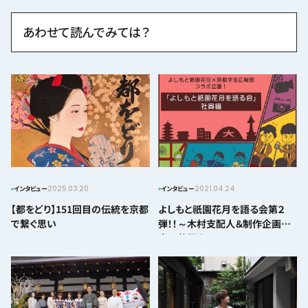
あわせて読んでみては？
2025.03.20
2021.04.24
インタビュー
インタビュー
【都をどり】151回目の伝統を京都
よしもと祇園花月を語る会第２
で繋ぐ思い
弾！！～木村支配人＆制作企画担
当の萩原さん～