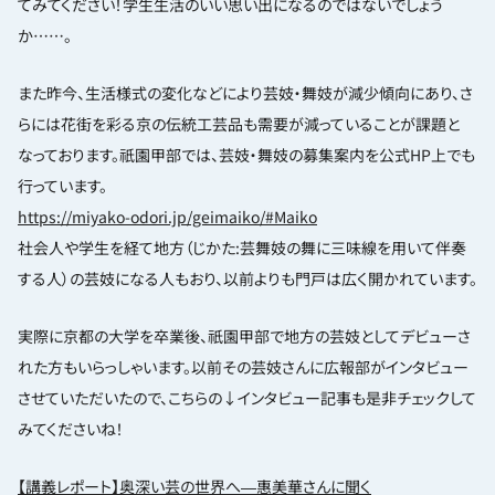
てみてください！学生生活のいい思い出になるのではないでしょう
か……。
また昨今、生活様式の変化などにより芸妓・舞妓が減少傾向にあり、さ
らには花街を彩る京の伝統工芸品も需要が減っていることが課題と
なっております。祇園甲部では、芸妓・舞妓の募集案内を公式HP上でも
行っています。
https://miyako-odori.jp/geimaiko/#Maiko
社会人や学生を経て地方（じかた:芸舞妓の舞に三味線を用いて伴奏
する人）の芸妓になる人もおり、以前よりも門戸は広く開かれています。
実際に京都の大学を卒業後、祇園甲部で地方の芸妓としてデビューさ
れた方もいらっしゃいます。以前その芸妓さんに広報部がインタビュー
させていただいたので、こちらの↓インタビュー記事も是非チェックして
みてくださいね！
【講義レポート】奥深い芸の世界へ―惠美華さんに聞く