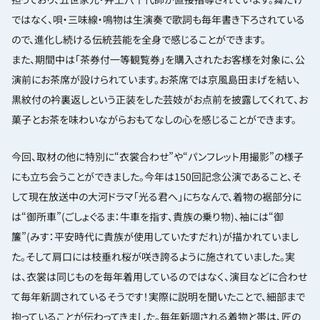
ではなく、唄・三味線・鳴物は生演奏で歌詞も毎年書き下ろされている
ので、進化し続ける伝統芸能を全身で感じることができます。
また、期間中は「茶券付一等観覧券」を購入されたお客様を対象に、公
演前にお茶席が設けられています。お茶席では京風島田まげを結い、
黒紋付の衿裏返しという正装をした芸妓がお点前を披露してくれて、お
菓子とお茶を味わいながらおもてなしの心を感じることができます。
今回、取材の他に特別に“衣裳合わせ”や“パンフレット用撮影”の様子
にも立ち会うことができました。今年は150回記念公演であること、そ
して現在放送中の大河ドラマ「光る君へ」にちなんで、着物の裾部分に
は“御所車”(ごしょぐるま：牛車を指す、貴族の乗り物)、袖には“御
簾”(みす：平安時代に貴族が使用していたすだれ)が描かれていまし
た。そして肩口には枝垂れ桜が咲き誇るように施されていました。実
は、衣裳は同じものを毎年着用しているのではなく、演目などに合わせ
て毎年新調されているそうです！実際に説明を聞いたことで、細部まで
拘っていることが伝わってきました。毎年新調される着物と帯は、匠の