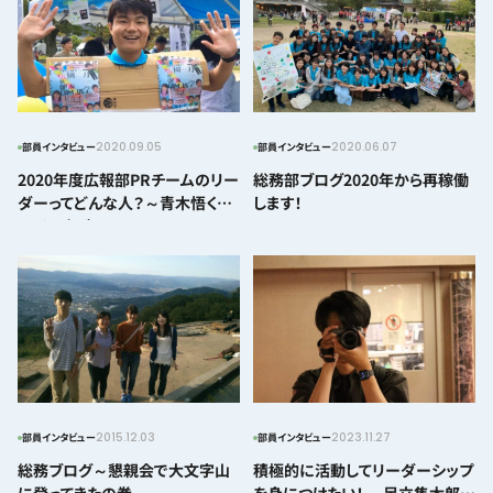
2020.09.05
2020.06.07
部員インタビュー
部員インタビュー
2020年度広報部PRチームのリー
総務部ブログ2020年から再稼働
ダーってどんな人？～青木悟くん
します！
にインタビュー～
2015.12.03
2023.11.27
部員インタビュー
部員インタビュー
総務ブログ～懇親会で大文字山
積極的に活動してリーダーシップ