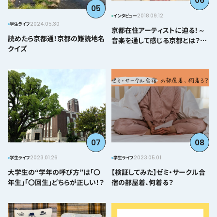
06
05
2018.09.12
インタビュー
2024.05.30
学生ライフ
京都在住アーティストに迫る！～
読めたら京都通！京都の難読地名
音楽を通して感じる京都とは？＠
クイズ
とみぃはなこ編～
07
08
2023.01.26
2023.05.01
学生ライフ
学生ライフ
大学生の“学年の呼び方”は「〇
【検証してみた】ゼミ・サークル合
年生」「〇回生」どちらが正しい！？
宿の部屋着、何着る？