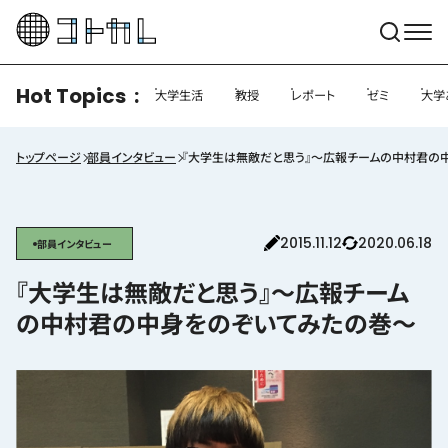
Hot Topics
大学生活
教授
レポート
ゼミ
大学
トップページ
部員インタビュー
『大学生は無敵だと思う』〜広報チームの中村君の
2015.11.12
2020.06.18
部員インタビュー
『大学生は無敵だと思う』〜広報チーム
の中村君の中身をのぞいてみたの巻〜