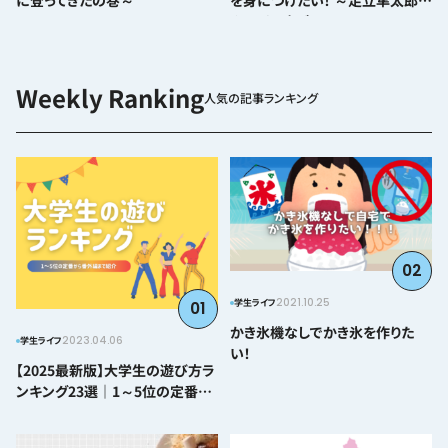
に登ってきたの巻～
を身につけたい！ ～足立隼太郎さ
んにインタビュー～
人気の記事ランキング
02
2021.10.25
学生ライフ
01
かき氷機なしでかき氷を作りた
2023.04.06
学生ライフ
い！
【2025最新版】大学生の遊び方ラ
ンキング23選｜1～5位の定番か
ら番外編まで紹介