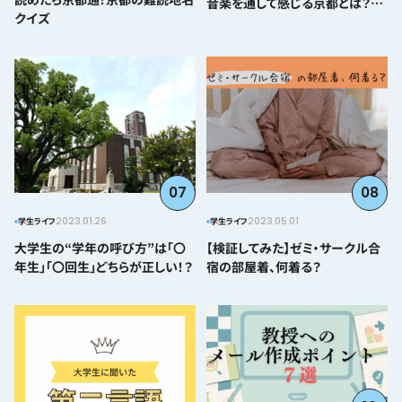
音楽を通して感じる京都とは？＠
クイズ
とみぃはなこ編～
07
08
2023.01.26
2023.05.01
学生ライフ
学生ライフ
大学生の“学年の呼び方”は「〇
【検証してみた】ゼミ・サークル合
年生」「〇回生」どちらが正しい！？
宿の部屋着、何着る？