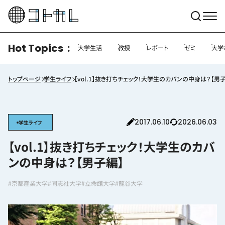
Hot Topics
大学生活
教授
レポート
ゼミ
大学
トップページ
学生ライフ
【vol.1】抜き打ちチェック！大学生のカバンの中身は？【男
2017.06.10
2026.06.03
学生ライフ
【vol.1】抜き打ちチェック！大学生のカバ
ンの中身は？【男子編】
#京都産業大学
#同志社大学
#立命館大学
#龍谷大学