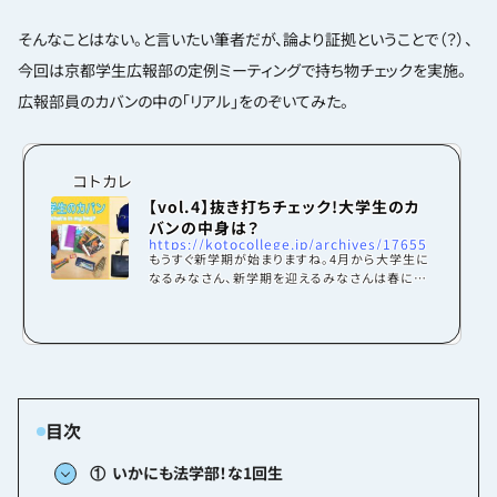
そんなことはない。と言いたい筆者だが、論より証拠ということで（？）、
今回は京都学生広報部の定例ミーティングで持ち物チェックを実施。
広報部員のカバンの中の「リアル」をのぞいてみた。
コトカレ
【vol.4】抜き打ちチェック!大学生のカ
バンの中身は？
https://kotocollege.jp/archives/17655
もうすぐ新学期が始まりますね。4月から大学生に
なるみなさん、新学期を迎えるみなさんは春に向
けて早めにカバンの中身を準備しておきたいと考
えているのではないでしょうか。大学生になったら
化粧をし始めたり、時間割が不規則になったり、パ
ソコンを使う頻度が増えたりと、 になったりと、カ
バンの中身にもかなり影響してきます……！そこ
で今回、現役大学生である京都学生広報部員に
「抜き打ちカバンの中身チェック」を行いました！
(チェックは1月のテスト期間に実施)個性豊かな
カバンの中身を紹介していきたいと思います。学部
別、男...
① いかにも法学部！な1回生