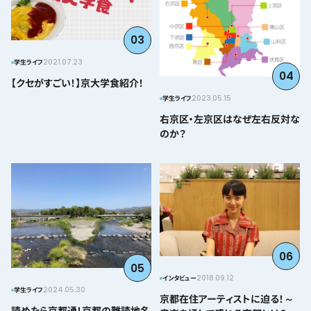
03
2021.07.23
学生ライフ
04
【クセがすごい！】京大学食紹介！
2023.05.15
学生ライフ
右京区・左京区はなぜ左右反対な
のか？
06
05
2018.09.12
インタビュー
2024.05.30
学生ライフ
京都在住アーティストに迫る！～
読めたら京都通！京都の難読地名