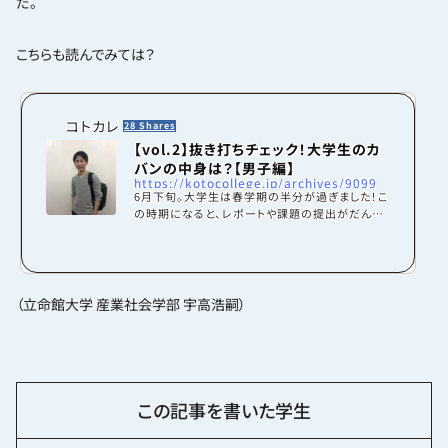
だ。
こちらも読んでみては？
コトカレ
28 Shares
【vol.2】抜き打ちチェック！大学生のカ
バンの中身は？【男子編】
https://kotocollege.jp/archives/9099
6月下旬。大学生は春学期の半分が過ぎました！こ
の時期になると、レポートや課題の提出がだんだ
んと増えてきます。さて、好評につき第2弾！女子に
引き続き、男子大学生のカバンの中身も抜き打ち
チェックしちゃいますよ～！女子編では資格の教科
書や日傘などが見られました。男子編ではどんな
持ち物が見れるのでしょうか！ワクワクしますね！
（立命館大学 産業社会学部 宇高浩嗣）
さっそくのぞいちゃいましょう！用意周到な性格が
でてます（福知山公立大学 地域経営学部 2回生）
【持ち物】◎勉強関連筆箱、ファイル、ノートパソコ
ン◎プライベート財布、自動車教習所で使う本、...
この記事を書いた学生