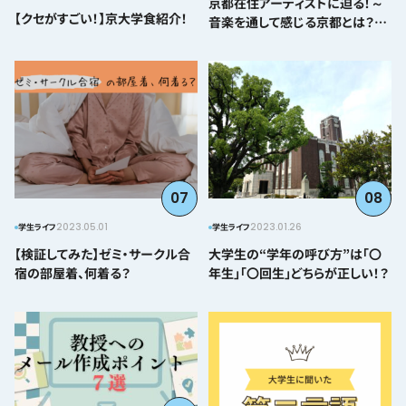
京都在住アーティストに迫る！～
【クセがすごい！】京大学食紹介！
音楽を通して感じる京都とは？＠
とみぃはなこ編～
07
08
2023.05.01
2023.01.26
学生ライフ
学生ライフ
【検証してみた】ゼミ・サークル合
大学生の“学年の呼び方”は「〇
宿の部屋着、何着る？
年生」「〇回生」どちらが正しい！？