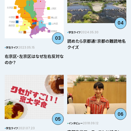
04
2024.05.30
学生ライフ
03
読めたら京都通！京都の難読地名
クイズ
2023.05.15
学生ライフ
右京区・左京区はなぜ左右反対な
のか？
06
05
2018.09.12
インタビュー
2021.07.23
学生ライフ