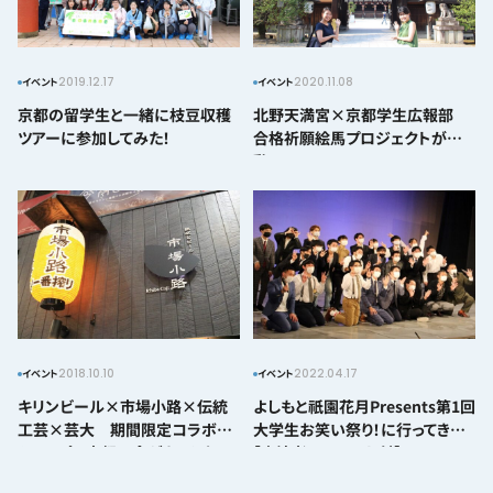
2019.12.17
2020.11.08
イベント
イベント
京都の留学生と一緒に枝豆収穫
北野天満宮×京都学生広報部
ツアーに参加してみた！
合格祈願絵馬プロジェクトが始
動！
2018.10.10
2022.04.17
イベント
イベント
キリンビール×市場小路×伝統
よしもと祇園花月presents第1回
工芸×芸大 期間限定コラボ
大学生お笑い祭り！に行ってきた
ショップで京都の食がもっとおい
【出演者のコメント付】
しくなる！