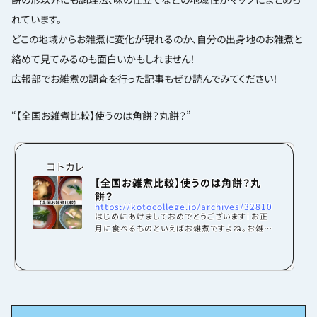
れています。
どこの地域からお雑煮に変化が現れるのか、自分の出身地のお雑煮と
絡めて見てみるのも面白いかもしれません！
広報部でお雑煮の調査を行った記事もぜひ読んでみてください！
“【全国お雑煮比較】使うのは角餅？丸餅？”
コトカレ
【全国お雑煮比較】使うのは角餅？丸
餅？
https://kotocollege.jp/archives/32810
はじめにあけましておめでとうございます！お正
月に食べるものといえばお雑煮ですよね。お雑煮
を作る際、皆さんの家では丸餅か角餅のどちらを
使いますか？すまし汁、もしくは白味噌仕立てです
か？お雑煮は地域の特徴が出る料理です！今回は
京都学生広報部の部員に、実家で食べたお雑煮に
ついて聞いてみました！京都学生広報部の出身地
は様々で全国各地から集まっています。回答しても
らった部員の出身地は福島県・新潟県・東京都・