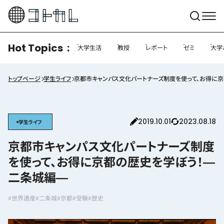
Hot Topics
大学生活
教授
レポート
ゼミ
大学
トップページ
学生ライフ
京都市キャンパス文化パートナーズ制度を使って、お得に
2019.10.01
2023.08.18
学生ライフ
京都市キャンパス文化パートナーズ制度
を使って、お得に京都の歴史を学ぼう！―
二条城編―
#世界遺産
#二条城
#京都
#受験
#歴史