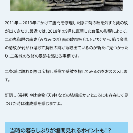
2011年～2013年にかけて唐門を修理した際に菊の紋を外すと葵の紋
が出てきたり、最近では、2018年の9月に直撃した台風の影響によって、
二の丸御殿の南妻（みなみつま）面の破風板（はふいた）から、飾り金具
の菊紋が剥がれ落ちて葵紋の跡が浮き出ているのが新たに見つかった
り、二条城の改修の足跡を感じる事柄です。
二条城に訪れた際は宝探し感覚で葵紋を探してみるのをおススメしま
す。
釘隠し（長押）や辻金物（天井）などの結構細かいところにも存在して見
つけた時は達成感を感じますよ。
当時の暮らしぶりが垣間見れるポイントも！？