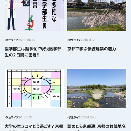
2022.08.15
2018.11.12
学生ライフ
学生ライフ
医学部生は超多忙!?現役医学部
京都で学ぶ伝統建築の魅力
生の２日間に密着!!
2018.11.21
2024.05.30
学生ライフ
学生ライフ
大学の空きコマどう過ごす？ 京都
読めたら京都通！京都の難読地名