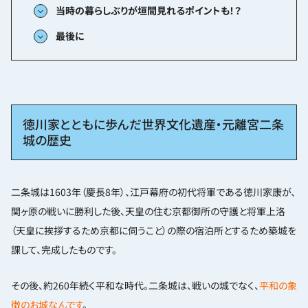
当時の暮らしぶりが垣間見れるポイントも！？
最後に
徳川家とともに歩んだ世界文化遺産・元離宮二条
城の歴史
二条城は1603年（慶長8年）、江戸幕府の初代将軍である徳川家康が、
関ヶ原の戦いに勝利した後、天皇の住む京都御所の守護と将軍上洛
（天皇に挨拶するため京都に伺うこと）の際の宿泊所とするため築城を
課して、完成したものです。
その後、約260年続く平和な時代。二条城は、戦いの城でなく、
平和の象
徴のお城なんです
。