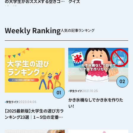
の大学生がおススメする空きコマ
クイズ
活用法♪
人気の記事ランキング
02
2021.10.25
学生ライフ
01
かき氷機なしでかき氷を作りた
2023.04.06
学生ライフ
い！
【2025最新版】大学生の遊び方ラ
ンキング23選｜1～5位の定番か
ら番外編まで紹介