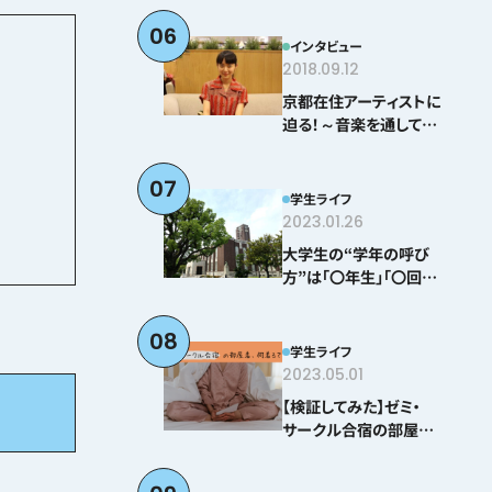
06
インタビュー
2018.09.12
京都在住アーティストに
迫る！～音楽を通して感
じる京都とは？＠とみぃ
はなこ編～
07
学生ライフ
2023.01.26
大学生の“学年の呼び
方”は「〇年生」「〇回生」
どちらが正しい！？
08
学生ライフ
2023.05.01
【検証してみた】ゼミ・
サークル合宿の部屋着、
何着る？