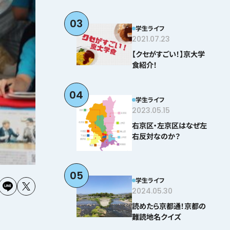
03
学生ライフ
2021.07.23
【クセがすごい！】京大学
食紹介！
04
学生ライフ
2023.05.15
右京区・左京区はなぜ左
右反対なのか？
05
学生ライフ
2024.05.30
読めたら京都通！京都の
難読地名クイズ