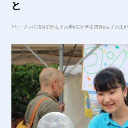
と
#サークル
#京都
#京都女子大学
#京都学生祭典
#女子大生
#