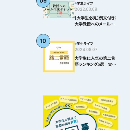
09
学生ライフ
2022.03.09
【大学生必見】例文付き：
大学教授へのメールの
書き方ポイント8選
10
学生ライフ
2024.08.07
大学生に人気の第二言
語ランキング5選｜実際
に学んでわかった難易度
とおすすめポイント