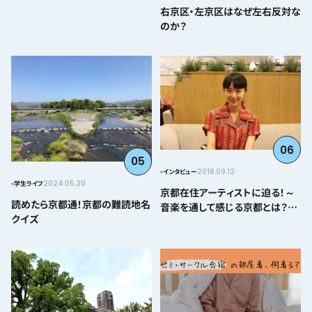
右京区・左京区はなぜ左右反対な
のか？
06
05
2018.09.12
インタビュー
2024.05.30
学生ライフ
京都在住アーティストに迫る！～
読めたら京都通！京都の難読地名
音楽を通して感じる京都とは？＠
クイズ
とみぃはなこ編～