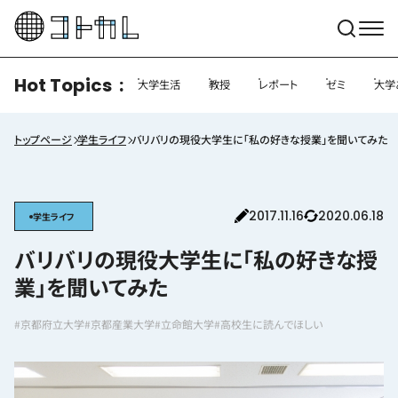
Hot Topics
大学生活
教授
レポート
ゼミ
大学
トップページ
学生ライフ
バリバリの現役大学生に「私の好きな授業」を聞いてみた
2017.11.16
2020.06.18
学生ライフ
バリバリの現役大学生に「私の好きな授
業」を聞いてみた
#京都府立大学
#京都産業大学
#立命館大学
#高校生に読んでほしい