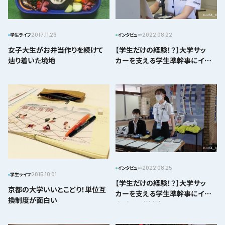
2017.11.23
2022.08.22
学生ライフ
インタビュー
女子大生がお弁当作りを続けて
【学生だけの経験！？】大学サッ
辿り着いた境地
カーを支える学生準幹事にイン
タビュー（前編）
2022.08.25
インタビュー
2015.10.01
学生ライフ
【学生だけの経験！？】大学サッ
京都の大学いいとこどり！単位互
カーを支える学生準幹事にイン
換制度が面白い
タビュー（後編）