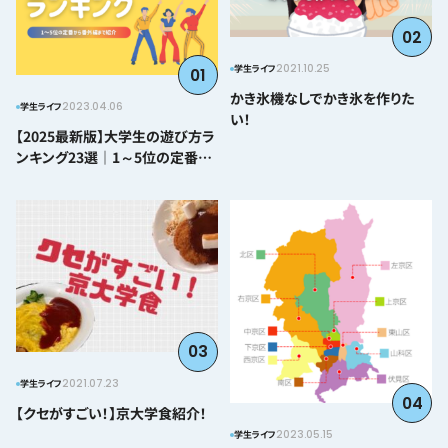
02
2021.10.25
学生ライフ
01
かき氷機なしでかき氷を作りた
2023.04.06
学生ライフ
い！
【2025最新版】大学生の遊び方ラ
ンキング23選｜1～5位の定番か
ら番外編まで紹介
03
2021.07.23
学生ライフ
04
【クセがすごい！】京大学食紹介！
2023.05.15
学生ライフ