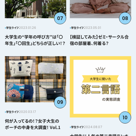
07
08
2023.01.26
2023.05.01
学生ライフ
学生ライフ
大学生の“学年の呼び方”は「〇
【検証してみた】ゼミ・サークル合
年生」「〇回生」どちらが正しい！？
宿の部屋着、何着る？
09
2020.03.17
学生ライフ
10
何が入ってるの！？女子大生の
ポーチの中身を大調査！ Vol.1
2024.08.07
学生ライフ