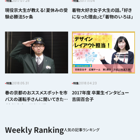
2017.07.28
2017.11.04
特集
特集
現役京大生が教える！夏休みの受
着物大好き女子大生の話。「好き
験必勝法5ヶ条
になった理由」と「着物のいろは」
2018.05.31
2018.04.23
特集
特集
春の京都のおススメスポットを市
2017年度 卒業生インタビュー
バスの運転手さんに聞いてきた！
吉田百合子
（京都市内の西部を巡るコース
編）
人気の記事ランキング