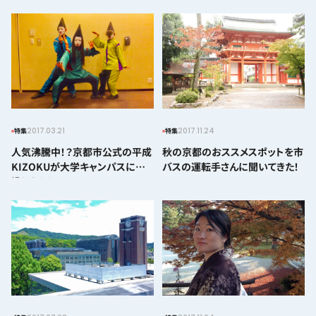
2017.03.21
2017.11.24
特集
特集
人気沸騰中！？京都市公式の平成
秋の京都のおススメスポットを市
KIZOKUが大学キャンパスに出
バスの運転手さんに聞いてきた！
没したらしい！