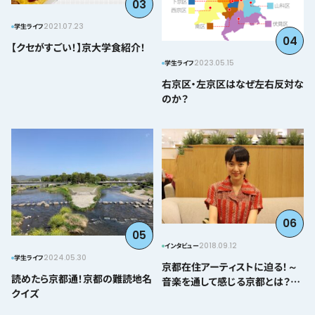
03
2021.07.23
学生ライフ
04
【クセがすごい！】京大学食紹介！
2023.05.15
学生ライフ
右京区・左京区はなぜ左右反対な
のか？
06
05
2018.09.12
インタビュー
2024.05.30
学生ライフ
京都在住アーティストに迫る！～
読めたら京都通！京都の難読地名
音楽を通して感じる京都とは？＠
クイズ
とみぃはなこ編～