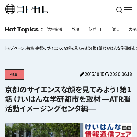
Hot Topics
大学生活
教授
レポート
ゼミ
大学
トップページ
特集
京都のサイエンスな顔を見てみよう！第1話 けいはんな学研都市
2015.10.15
2020.06.18
特集
京都のサイエンスな顔を見てみよう！第1
話 けいはんな学研都市を取材 ―ATR脳
活動イメージングセンタ編―