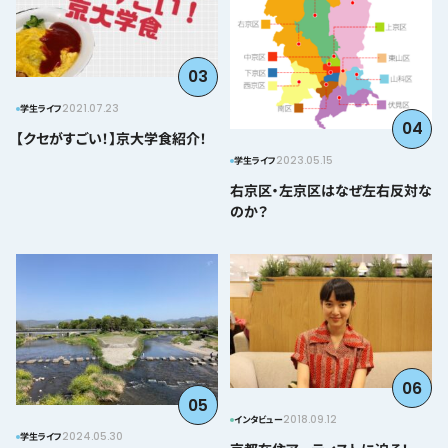
03
2021.07.23
学生ライフ
04
【クセがすごい！】京大学食紹介！
2023.05.15
学生ライフ
右京区・左京区はなぜ左右反対な
のか？
06
05
2018.09.12
インタビュー
2024.05.30
学生ライフ