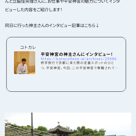
んと立脇佳央理さんに、お仕事や平安神宮の魅力についてインタ
ビューした内容をご紹介します！
同日に行った神主さんのインタビュー記事はこちら↓
コトカレ
平安神宮の神主さんにインタビュー！
https://kotocollege.jp/archives/29986
修学旅行で京都に来た際の定番スポットのひと
つ、平安神宮。今回、この平安神宮で奉職されてい
る神主さんと巫女さんにインタビューをさせてい
ただきました。まずは平安神宮の神主さんである
権禰宜(ごんねぎ)の生嶌和顕(いくしま かずあ
き)さんに聞いてみたことをご紹介していきます！
巫女さんへインタビューした記事はこちらから↓
平安神宮について平安神宮は、平安遷都を行った
第50代桓武天皇と、幕末期の動乱を生きた第121
代孝明天皇が御祭神であるお社です。平安遷都11
00年を記念して明治28(1895)年に創建されまし
た。全国に16社あ...