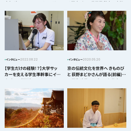
本気ダンス”ベーシストマイケル
ナ国立バレエ芸術監督寺田宣弘
さんにインタビュー！！
さんにインタビュー―
2022.08.22
2020.05.20
インタビュー
インタビュー
【学生だけの経験！？】大学サッ
京の伝統文化を世界へ きものび
カーを支える学生準幹事にイン
と 荻野まどかさんが語る(前編)
タビュー（前編）
－学生時代とモデルのお仕事－