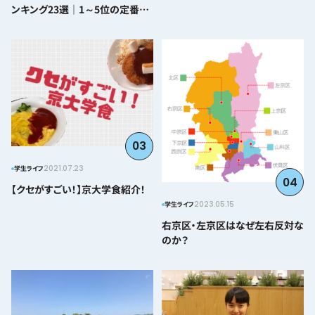
ンキング23選｜1～5位の定番か
ら番外編まで紹介
03
2021.07.23
学生ライフ
04
【クセがすごい！】京大学食紹介！
2023.05.15
学生ライフ
右京区・左京区はなぜ左右反対な
のか？