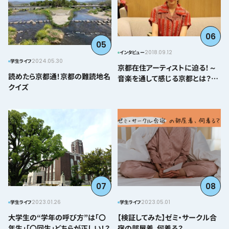
06
05
2018.09.12
インタビュー
2024.05.30
学生ライフ
京都在住アーティストに迫る！～
読めたら京都通！京都の難読地名
音楽を通して感じる京都とは？＠
クイズ
とみぃはなこ編～
07
08
2023.01.26
2023.05.01
学生ライフ
学生ライフ
大学生の“学年の呼び方”は「〇
【検証してみた】ゼミ・サークル合
年生」「〇回生」どちらが正しい！？
宿の部屋着、何着る？