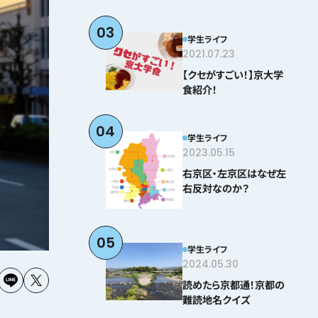
03
学生ライフ
2021.07.23
【クセがすごい！】京大学
食紹介！
04
学生ライフ
2023.05.15
右京区・左京区はなぜ左
右反対なのか？
05
学生ライフ
2024.05.30
読めたら京都通！京都の
難読地名クイズ