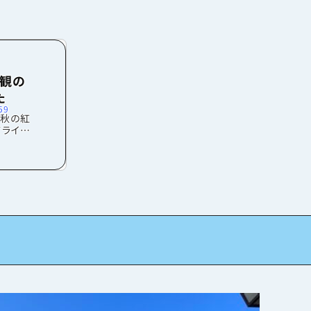
拝観の
た
59
、秋の紅
ライト
歴史を持
美しい
色を見
違った京
てバス停
すが、こ
。京都が
ん賑わっ
観券を購
もいつも