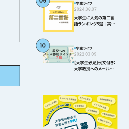
09
学生ライフ
2024.08.07
大学生に人気の第二言
語ランキング5選｜実際
に学んでわかった難易度
とおすすめポイント
10
学生ライフ
2022.03.09
【大学生必見】例文付き：
大学教授へのメールの
書き方ポイント8選