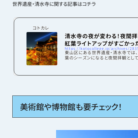
世界遺産・清水寺に関する記事はコチラ
コトカレ
清水寺の夜が変わる！夜間
紅葉ライトアップがすごかっ
https://kotocollege.jp/archives/283
東山区にある世界遺産・清水寺では
葉のシーズンになると夜間拝観として
アップが行われます。1200年以上の
つ清水寺は、日中に参拝してもとても
のですが、夜になるとより幻想的な景
ることができます。今回は、いつもと
都の顔をご紹介します。清水坂を登っ
に到着すると清水坂という坂を登りま
こにもすでにたくさんの人がいました
誇る観光スポットは、この日もたいへ
美術館や博物館も要チェック！
ていました。お寺まで坂を登ると、拝
入していよいよ中に入ります。拝観券
と...