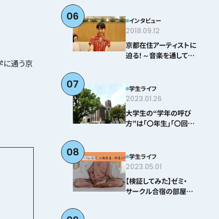
06
インタビュー
2018.09.12
京都在住アーティストに
迫る！～音楽を通して感
学に通う京
じる京都とは？＠とみぃ
はなこ編～
07
学生ライフ
2023.01.26
大学生の“学年の呼び
方”は「〇年生」「〇回生」
どちらが正しい！？
08
学生ライフ
2023.05.01
【検証してみた】ゼミ・
サークル合宿の部屋着、
何着る？