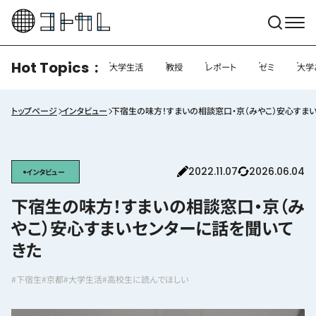
Hot Topics
大学生活
教授
レポート
ゼミ
大学
トップページ
インタビュー
下宿生の味方！すまいの相談窓口・京（みやこ）安心すま
2022.11.07
2026.06.04
インタビュー
下宿生の味方！すまいの相談窓口・京（み
やこ）安心すまいセンターに話を聞いて
きた
#下宿生
#京都
#大学生活
#高校生に読んでほしい