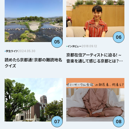
06
05
2018.09.12
インタビュー
2024.05.30
学生ライフ
京都在住アーティストに迫る！～
読めたら京都通！京都の難読地名
音楽を通して感じる京都とは？＠
クイズ
とみぃはなこ編～
07
08