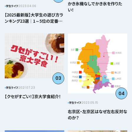
かき氷機なしでかき氷を作りた
2023.04.06
学生ライフ
い！
【2025最新版】大学生の遊び方ラ
ンキング23選｜1～5位の定番か
ら番外編まで紹介
03
2021.07.23
学生ライフ
04
【クセがすごい！】京大学食紹介！
2023.05.15
学生ライフ
右京区・左京区はなぜ左右反対な
のか？