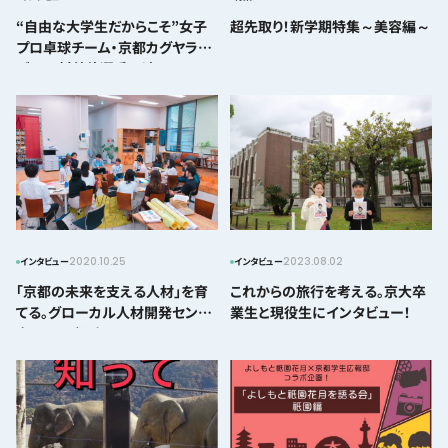
“自由な大学生だからこそ”女子
超先取り！新学期特集～美容編～
プロ卓球チーム・京都カグヤライ
ズの田村美佳選手に迫る
2020.10.25
2023.08.02
インタビュー
インタビュー
「京都の未来を支える人材」を育
これからの旅行を考える。京大卒
てる。グローカル人材開発セン
業生と現役生にインタビュー！
ターってどんなところ？