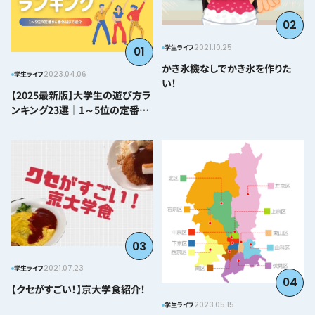
02
2021.10.25
学生ライフ
01
かき氷機なしでかき氷を作りた
2023.04.06
学生ライフ
い！
【2025最新版】大学生の遊び方ラ
ンキング23選｜1～5位の定番か
ら番外編まで紹介
03
2021.07.23
学生ライフ
04
【クセがすごい！】京大学食紹介！
2023.05.15
学生ライフ