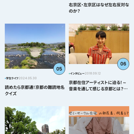
右京区・左京区はなぜ左右反対な
のか？
06
05
2018.09.12
インタビュー
2024.05.30
学生ライフ
京都在住アーティストに迫る！～
読めたら京都通！京都の難読地名
音楽を通して感じる京都とは？＠
クイズ
とみぃはなこ編～