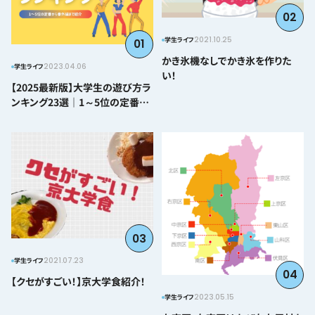
02
2021.10.25
学生ライフ
01
かき氷機なしでかき氷を作りた
2023.04.06
学生ライフ
い！
【2025最新版】大学生の遊び方ラ
ンキング23選｜1～5位の定番か
ら番外編まで紹介
03
2021.07.23
学生ライフ
04
【クセがすごい！】京大学食紹介！
2023.05.15
学生ライフ