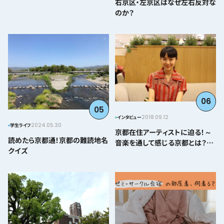
右京区・左京区はなぜ左右反対な
のか？
06
05
2018.09.12
インタビュー
2024.05.30
学生ライフ
京都在住アーティストに迫る！～
読めたら京都通！京都の難読地名
音楽を通して感じる京都とは？＠
クイズ
とみぃはなこ編～