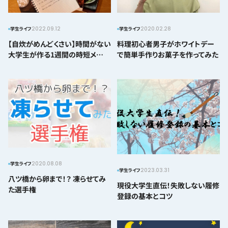
2022.09.12
2020.02.28
学生ライフ
学生ライフ
【自炊がめんどくさい】時間がない
料理初心者男子がホワイトデー
大学生が作る1週間の時短メ
で簡単手作りお菓子を作ってみた
ニュー
2020.08.08
学生ライフ
2023.03.31
学生ライフ
八ツ橋から卵まで！？ 凍らせてみ
現役大学生直伝！失敗しない履修
た選手権
登録の基本とコツ