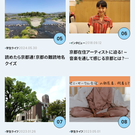
06
05
2018.09.12
インタビュー
2024.05.30
学生ライフ
京都在住アーティストに迫る！～
読めたら京都通！京都の難読地名
音楽を通して感じる京都とは？＠
クイズ
とみぃはなこ編～
07
08
2023.01.26
2023.05.01
学生ライフ
学生ライフ