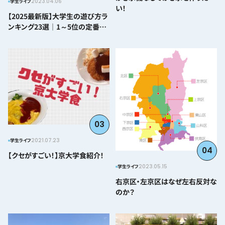
2023.04.06
学生ライフ
い！
【2025最新版】大学生の遊び方ラ
ンキング23選｜1～5位の定番か
ら番外編まで紹介
03
2021.07.23
学生ライフ
04
【クセがすごい！】京大学食紹介！
2023.05.15
学生ライフ
右京区・左京区はなぜ左右反対な
のか？