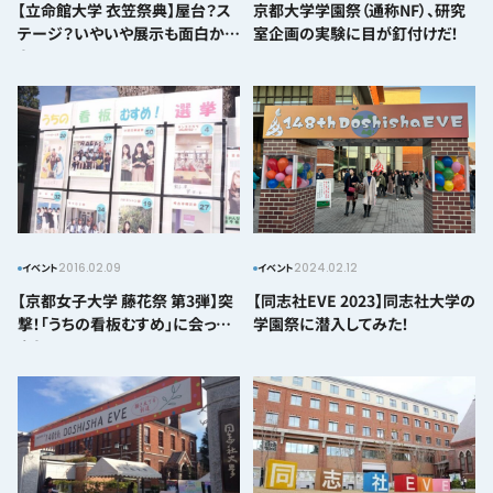
【立命館大学 衣笠祭典】屋台？ス
京都大学学園祭（通称NF）、研究
テージ？いやいや展示も面白かっ
室企画の実験に目が釘付けだ！
た！
2016.02.09
2024.02.12
イベント
イベント
【京都女子大学 藤花祭 第3弾】突
【同志社EVE 2023】同志社大学の
撃！「うちの看板むすめ」に会って
学園祭に潜入してみた！
きた！！