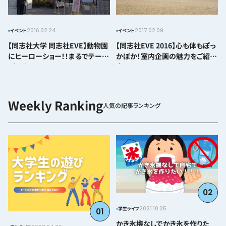
2016.02.24
2017.02.09
イベント
イベント
【同志社大学 同志社EVE】動物園
【同志社EVE 2016】心も体もぽっ
にヒーローショー！！まるでテーマ
かぽか！室内企画の魅力をご紹
パーク！
介！！
人気の記事ランキング
02
2021.10.25
学生ライフ
01
かき氷機なしでかき氷を作りた