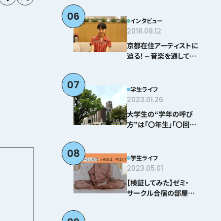
06
インタビュー
2018.09.12
京都在住アーティストに
迫る！～音楽を通して感
じる京都とは？＠とみぃ
はなこ編～
07
学生ライフ
2023.01.26
大学生の“学年の呼び
方”は「〇年生」「〇回生」
どちらが正しい！？
08
学生ライフ
2023.05.01
【検証してみた】ゼミ・
サークル合宿の部屋着、
何着る？