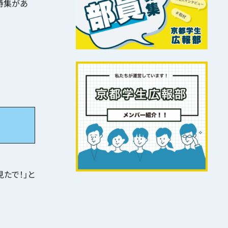
特集があ
たで！」と