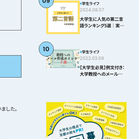
09
学生ライフ
2024.08.07
大学生に人気の第二言
語ランキング5選｜実際
に学んでわかった難易度
とおすすめポイント
10
学生ライフ
2022.03.09
【大学生必見】例文付き：
大学教授へのメールの
書き方ポイント8選
ました。