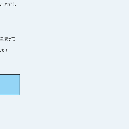
ことでし
決まって
た！