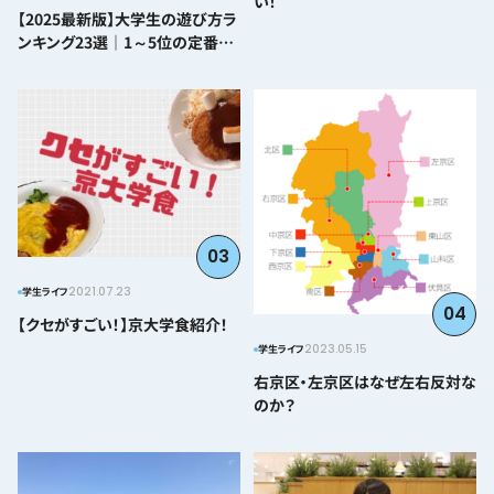
い！
【2025最新版】大学生の遊び方ラ
ンキング23選｜1～5位の定番か
ら番外編まで紹介
03
2021.07.23
学生ライフ
04
【クセがすごい！】京大学食紹介！
2023.05.15
学生ライフ
右京区・左京区はなぜ左右反対な
のか？