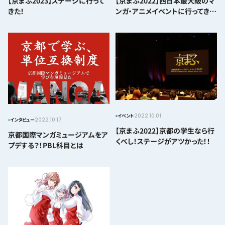
【京まふ2023】ステージに行って
【京まふ2022】西日本最大級のマ
きた！
ンガ・アニメイベントに行ってき
た！
2022.10.01
イベント
2022.10.17
インタビュー
【京まふ2022】京都の学生なら行
京都国際マンガミュージアムをア
くべし！ステージがアツかった！！
プデする？！PBL科目とは