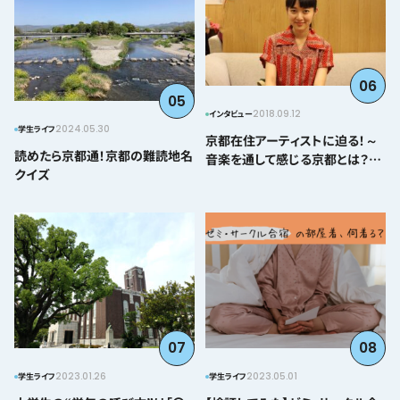
06
05
2018.09.12
インタビュー
2024.05.30
学生ライフ
京都在住アーティストに迫る！～
読めたら京都通！京都の難読地名
音楽を通して感じる京都とは？＠
クイズ
とみぃはなこ編～
07
08
2023.01.26
2023.05.01
学生ライフ
学生ライフ