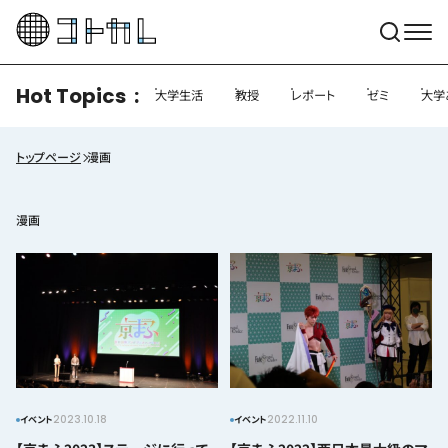
Hot Topics
大学生活
教授
レポート
ゼミ
大学
トップページ
漫画
漫画
2023.10.18
2022.11.10
イベント
イベント