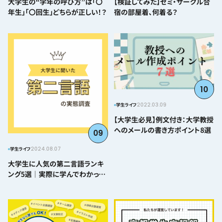
大学生の“学年の呼び方”は「〇
【検証してみた】ゼミ・サークル合
年生」「〇回生」どちらが正しい！？
宿の部屋着、何着る？
10
2022.03.09
学生ライフ
【大学生必見】例文付き：大学教授
へのメールの書き方ポイント8選
09
2024.08.07
学生ライフ
大学生に人気の第二言語ランキ
ング5選｜実際に学んでわかった
難易度とおすすめポイント