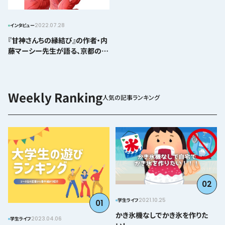
2022.07.28
インタビュー
『甘神さんちの縁結び』の作者・内
藤マーシー先生が語る、京都の魅
力
人気の記事ランキング
02
2021.10.25
学生ライフ
01
かき氷機なしでかき氷を作りた
2023.04.06
学生ライフ