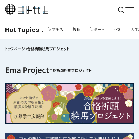
Hot Topics
大学生活
教授
レポート
ゼミ
大学
トップページ
合格祈願絵馬プロジェクト
合格祈願絵馬プロジェクト