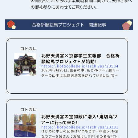
の開始やこれからの学業成就祈願に向けて、天神さまへ
の御礼参りにあわせてご覧ください。
コトカレ
北野天満宮×京都学生広報部 合格祈
願絵馬プロジェクトが始動！
https://kotocollege.jp/archives/20584
2020年8月25日。猛暑の中、私とPRチーム副リー
ダーの山本は北野天満宮を訪れていました。実
は、京都学生広報部の新たなプロジェクトが密か
に動きだしていたのです！（写真撮影時のみマスク
を外しています）合格祈願絵馬プロジェクトとは京
都学生広報部にとって初めての取り組み。その名
も、「コロナ禍でも京都の大学を目指し頑張る受
験生応援！ あなたの願いを奉納します！合格祈願
コトカレ
絵馬プロジェクト」。これまで京都の大学生活の魅
北野天満宮の宝物殿に潜入！鬼切丸ツ
力を発信し続けてきた私たちの「受験生を応援し
アーに行って来た！
たい！」という想いからこのプロジェクトは生まれ
https://kotocollege.jp/archives/20381
ました...
はじめに本日の記事はいつもとは一味違う、特別
なツアーを皆さんにお届けします！その名も『刀剣