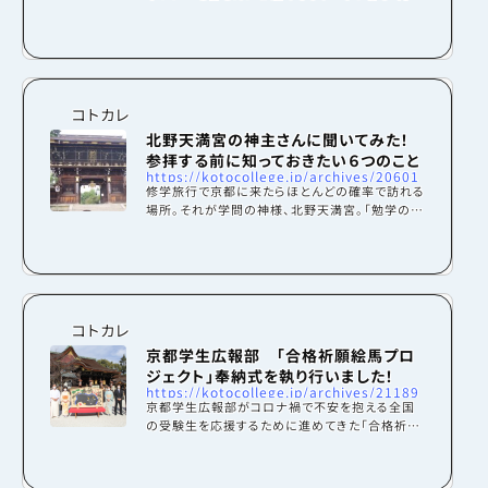
ファン必見 伝説の太刀「鬼切丸（髭切）」と北野天
満宮ツアー！』7月25日から9月30日にかけて開催
されたこちらのイベント。今回は広報部部員が撮
影した写真を楽しみながら読者の皆さんにもこの
ツアーを体験していただきたいと思います。それで
は北野天満宮へ行ってみましょう！ まずは北野天
コトカレ
満宮をじっくり散策北野天満宮は全国に約12000
北野天満宮の神主さんに聞いてみた！
を数える天満宮・天神社の総本社で、学問の神
参拝する前に知っておきたい６つのこと
様・菅原道真をお祀りしています。学者であり政治
https://kotocollege.jp/archives/20601
家でも...
修学旅行で京都に来たらほとんどの確率で訪れる
場所。それが学問の神様、北野天満宮。「勉学の神
様が祀られているから〜」「もうすぐ受験だからお
願いしておかないと〜」と、意外と北野天満宮につ
いて知らないまま訪れていませんか！？それはもっ
たいないですよ！ということで、実際に神主さんに
北野天満宮に参拝する前に知っておきたいことを
聞いてまとめました！ぜひ修学旅行で訪ねる前に
コトカレ
読んで詳しくなっちゃいましょう！北野天満宮につ
京都学生広報部 「合格祈願絵馬プロ
いて北野天満宮は、平安時代中期を代表する学
ジェクト」奉納式を執り行いました！
者・政治家菅原道真公をお祀りした神社です。学
https://kotocollege.jp/archives/21189
問...
京都学生広報部がコロナ禍で不安を抱える全国
の受験生を応援するために進めてきた「合格祈願
絵馬プロジェクト」。2021年1月15日（金）13：00
から全国天満宮総本社である北野天満宮にて奉
納式を執り行い、全国の受験生の想いを奉納しま