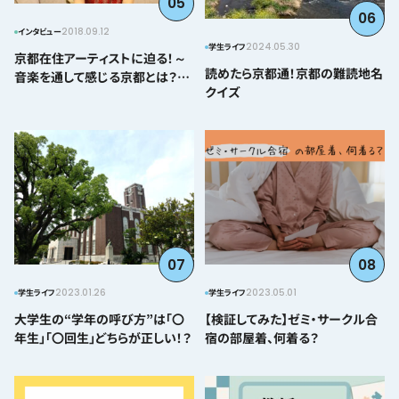
05
06
2018.09.12
インタビュー
2024.05.30
学生ライフ
京都在住アーティストに迫る！～
読めたら京都通！京都の難読地名
音楽を通して感じる京都とは？＠
クイズ
とみぃはなこ編～
07
08
2023.01.26
2023.05.01
学生ライフ
学生ライフ
大学生の“学年の呼び方”は「〇
【検証してみた】ゼミ・サークル合
年生」「〇回生」どちらが正しい！？
宿の部屋着、何着る？