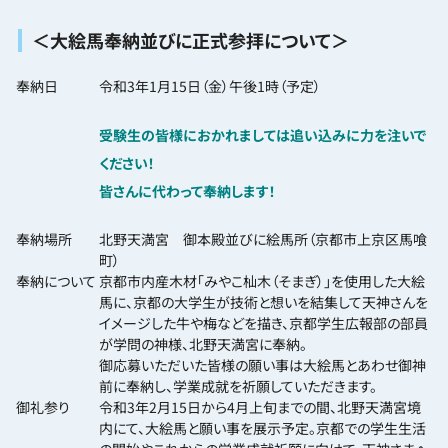
＜大絵馬奉納並びに正式参拝について＞
奉納日
令和3年1月15日（金）午後1時（予定）
受験生の皆様におかれましては追い込みに力を注いで
ください！
皆さんに代わって奉納します！
奉納場所
北野天満宮 御本殿並びに絵馬所（京都市上京区馬喰
町）
奉納について
京都市内産木材「みやこ杣木（そまぎ）」を使用した大絵
馬に、京都の大学生が技術と想いを結集して天神さんを
イメージした牛や梅などを描き、京都学生広報部の部員
が学問の神様、北野天満宮に奉納。
御応募いただいた皆様の願い事は大絵馬とあわせ御神
前に奉納し、学業成就を祈願していただきます。
御礼参り
令和3年2月15日から4月上旬までの間、北野天満宮境
内にて、大絵馬と願い事を展示予定。京都での学生生活