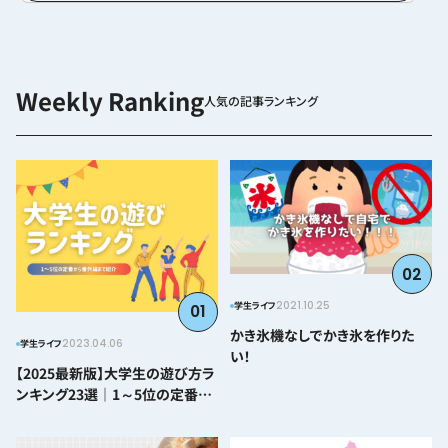
した。2020年11月5日（木）から2021年1月4日
（月）までの期間で募った、京都の大学生活に向け
た願い事は109件。全国から集まりました。集まっ
た願い事は京都学生広報部員が描いた大絵馬（京
都市内産木材『みやこ杣木』を使用）に吊るし、部
員からの応援メッセージも添えて、北野天満宮に
人気の記事ランキング
て合格祈願、心...
02
2021.10.25
学生ライフ
01
かき氷機なしでかき氷を作りた
2023.04.06
学生ライフ
い！
【2025最新版】大学生の遊び方ラ
ンキング23選｜1～5位の定番か
ら番外編まで紹介