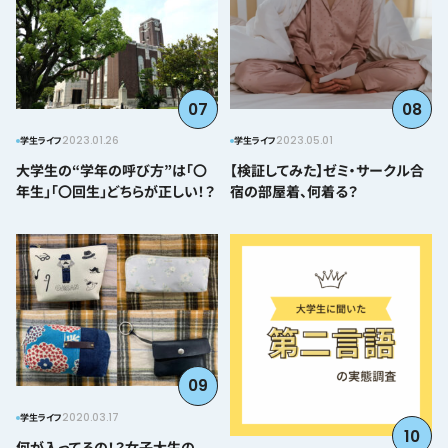
07
08
2023.01.26
2023.05.01
学生ライフ
学生ライフ
大学生の“学年の呼び方”は「〇
【検証してみた】ゼミ・サークル合
年生」「〇回生」どちらが正しい！？
宿の部屋着、何着る？
09
2020.03.17
学生ライフ
10
何が入ってるの！？女子大生の