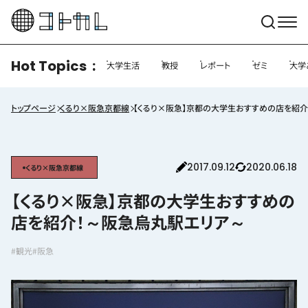
Hot Topics
大学生活
教授
レポート
ゼミ
大学
トップページ
くるり×阪急京都線
【くるり×阪急】京都の大学生おすすめの店を紹
2017.09.12
2020.06.18
くるり×阪急京都線
【くるり×阪急】京都の大学生おすすめの
店を紹介！～阪急烏丸駅エリア～
#観光
#阪急