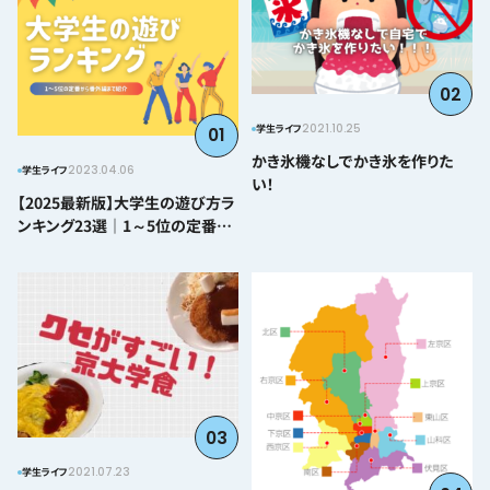
02
2021.10.25
学生ライフ
01
かき氷機なしでかき氷を作りた
2023.04.06
学生ライフ
い！
【2025最新版】大学生の遊び方ラ
ンキング23選｜1～5位の定番か
ら番外編まで紹介
03
2021.07.23
学生ライフ