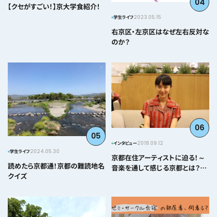
04
【クセがすごい！】京大学食紹介！
2023.05.15
学生ライフ
右京区・左京区はなぜ左右反対な
のか？
06
05
2018.09.12
インタビュー
2024.05.30
学生ライフ
京都在住アーティストに迫る！～
読めたら京都通！京都の難読地名
音楽を通して感じる京都とは？＠
クイズ
とみぃはなこ編～