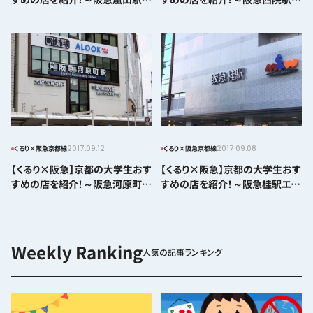
リア～
リア～
2017.09.12
2017.09.08
くるり×阪急京都線
くるり×阪急京都線
【くるり×阪急】京都の大学生おす
【くるり×阪急】京都の大学生おす
すめの店を紹介！～阪急河原町駅
すめの店を紹介！～阪急桂駅エリ
エリア～
ア～
人気の記事ランキング