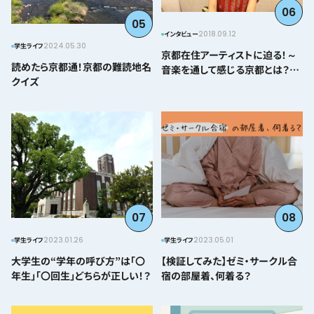
06
05
2018.09.12
インタビュー
2024.05.30
学生ライフ
京都在住アーティストに迫る！～
読めたら京都通！京都の難読地名
音楽を通して感じる京都とは？＠
クイズ
とみぃはなこ編～
07
08
2023.01.26
2023.05.01
学生ライフ
学生ライフ
大学生の“学年の呼び方”は「〇
【検証してみた】ゼミ・サークル合
年生」「〇回生」どちらが正しい！？
宿の部屋着、何着る？