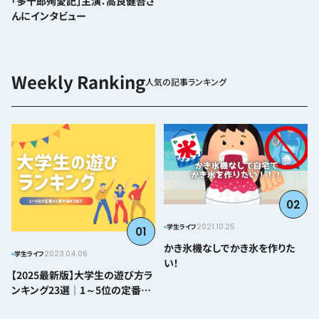
「多十郎殉愛記」主演：高良健吾さ
んにインタビュー
人気の記事ランキング
02
2021.10.25
学生ライフ
01
かき氷機なしでかき氷を作りた
2023.04.06
学生ライフ
い！
【2025最新版】大学生の遊び方ラ
ンキング23選｜1～5位の定番か
ら番外編まで紹介