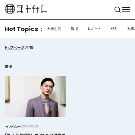
Hot Topics
大学生活
教授
レポート
ゼミ
大学
トップページ
俳優
俳優
2019.03.29
インタビュー