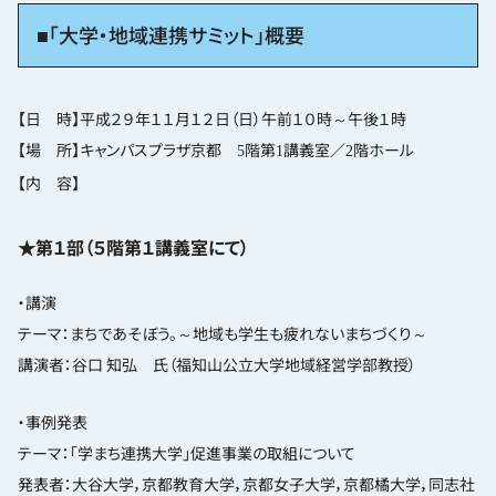
■「大学・地域連携サミット」概要
【日 時】平成２９年１１月１２日（日）午前１０時～午後１時
【場 所】キャンパスプラザ京都
階第
講義室／
階ホール
5
1
2
【内 容】
★第１部（５階第１講義室にて）
・講演
テーマ：まちであそぼう。～地域も学生も疲れないまちづくり～
講演者：谷口 知弘 氏（福知山公立大学地域経営学部教授）
・事例発表
テーマ：「学まち連携大学」促進事業の取組について
発表者：大谷大学，京都教育大学，京都女子大学，京都橘大学，同志社