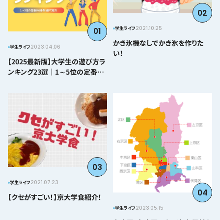
02
2021.10.25
学生ライフ
01
かき氷機なしでかき氷を作りた
2023.04.06
学生ライフ
い！
【2025最新版】大学生の遊び方ラ
ンキング23選｜1～5位の定番か
ら番外編まで紹介
03
2021.07.23
学生ライフ
04
【クセがすごい！】京大学食紹介！
2023.05.15
学生ライフ