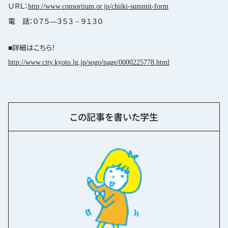
ＵＲＬ：
http://www.consortium.or.jp/chiiki-summit-form
電 話：０７５―３５３－９１３０
■詳細はこちら！
http://www.city.kyoto.lg.jp/sogo/page/0000225778.html
この記事を書いた学生