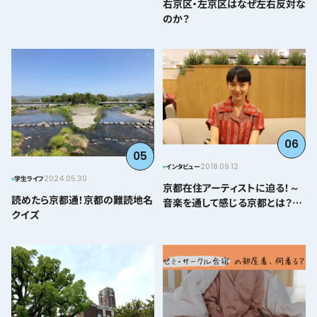
右京区・左京区はなぜ左右反対な
のか？
06
05
2018.09.12
インタビュー
2024.05.30
学生ライフ
京都在住アーティストに迫る！～
読めたら京都通！京都の難読地名
音楽を通して感じる京都とは？＠
クイズ
とみぃはなこ編～